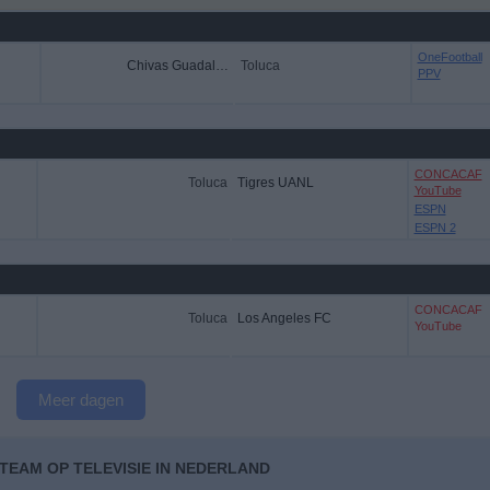
OneFootball
Chivas Guadalajara
Toluca
PPV
CONCACAF
Toluca
Tigres UANL
YouTube
ESPN
ESPN 2
CONCACAF
Toluca
Los Angeles FC
YouTube
Meer dagen
TEAM OP TELEVISIE IN NEDERLAND