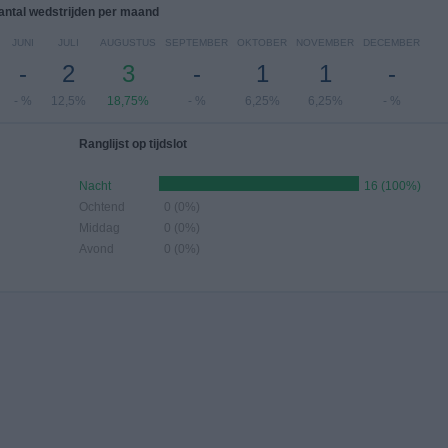
antal wedstrijden per maand
JUNI
JULI
AUGUSTUS
SEPTEMBER
OKTOBER
NOVEMBER
DECEMBER
-
2
3
-
1
1
-
- %
12,5%
18,75%
- %
6,25%
6,25%
- %
Ranglijst op tijdslot
Nacht
16 (100%)
Ochtend
0 (0%)
Middag
0 (0%)
Avond
0 (0%)