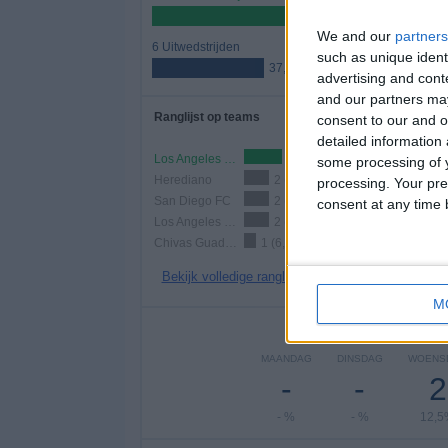
62,5%
We and our
partners
6 Uitwedstrijden
such as unique ident
37,5%
advertising and con
and our partners may
Ranglijst op teams
consent to our and o
detailed information
Los Angeles Galaxy
3 (18,75%)
some processing of y
Herediano
2 (12,5%)
processing. Your pre
San Diego FC
2 (12,5%)
consent at any time b
Los Angeles FC
2 (12,5%)
Chivas Guadalajara
1 (6,25%)
Bekijk volledige ranglijst
M
Aantal
MAANDAG
DINSDAG
WOENS
-
-
2
- %
- %
12,5