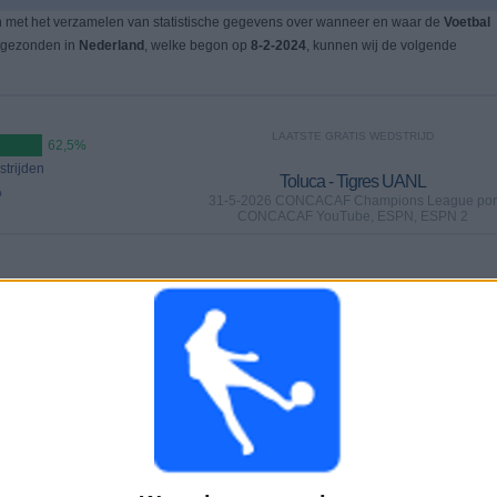
n met het verzamelen van statistische gegevens over wanneer en waar de
Voetbal
itgezonden in
Nederland
, welke begon op
8-2-2024
, kunnen wij de volgende
LAATSTE GRATIS WEDSTRIJD
62,5%
trijden
Toluca - Tigres UANL
%
31-5-2026 CONCACAF Champions League por
CONCACAF YouTube, ESPN, ESPN 2
WEDSTRIJDEN
DAGEN
TOTAAL
1
67
6
Aaneengeschakelde
Zonder gratis
Televisiekanalen
betaalde
wedstrijd