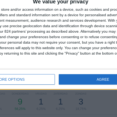
We value your privacy
TOTAAL
MAXIMAAL
TOTAAL
4
3
11
store and/or access information on a device, such as cookies and pro
ifiers and standard information sent by a device for personalised adver
COMPETITIES
VS Los Angeles
Tegenstanders
tent measurement, audience research and services development.
With 
Galaxy
 use precise geolocation data and identification through device scanni
Ranglijst op competities
ur 824 partners’ processing as described above. Alternatively you ma
 and change your preferences before consenting or to refuse consentin
CONCACAF Champions League
9 (56,25%)
our personal data may not require your consent, but you have a right t
Leagues Cup
4 (25%)
ferences will apply to this website only. You can change your preferen
Liga MX
2 (12,5%)
y returning to this site and clicking the "Privacy" button at the bottom
Campeones Cup
1 (6,25%)
Bekijk volledige ranglijst
ORE OPTIONS
AGREE
 wedstrijden per dag van de week
DAG
DONDERDAG
VRIJDAG
ZATERDAG
ZONDAG
9
1
1
3
%
56,25%
6,25%
6,25%
18,75%