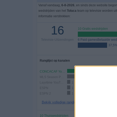
Vanaf vandaag,
6-8-2026
, en sinds deze website bego
wedstrijden van het
Toluca
team op televisie worden u
informatie verstrekken:
16
10 Gratis wedstrijden
Televisie-Uitzendingen
6 Paid gamesBetaalde weds
37,5
Ranglijst op kanalen
CONCACAF YouTube
9 (56,25%)
MLS Season Pass
5 (31,25%)
Layvtime YouTube
1 (6,25%)
ESPN
1 (6,25%)
ESPN 2
1 (6,25%)
Bekijk volledige ranglijst
10 Thuiswedstrijden