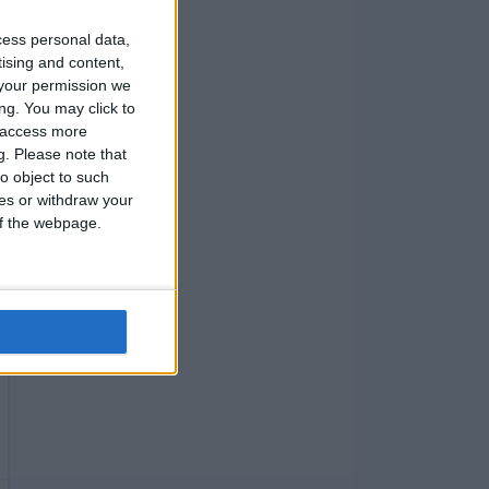
cess personal data,
tising and content,
your permission we
ng. You may click to
y access more
g.
Please note that
o object to such
ces or withdraw your
 of the webpage.