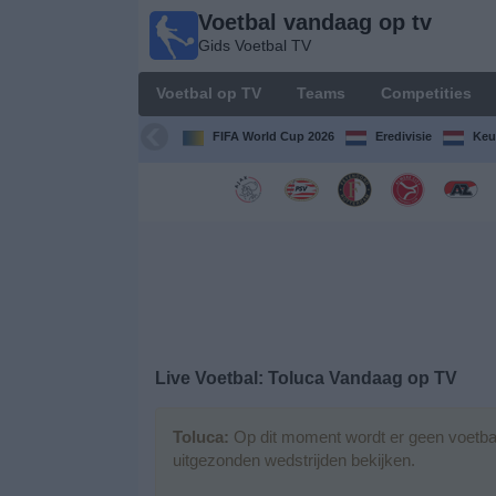
Voetbal vandaag op tv
Voetbal
Gids Voetbal TV
vandaag
op tv
Voetbal op TV
Teams
Competities
Gids Voetbal
TV
FIFA World Cup 2026
Eredivisie
Keu
Voetbal
op
TV
Teams
Competities
Live Voetbal: Toluca Vandaag op TV
TV-
kanalen
Toluca:
Op dit moment wordt er geen voetbal
uitgezonden wedstrijden bekijken.
Nieuws