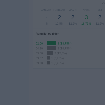
A
JANUARI
FEBRUARI
MAART
APRIL
MEI
-
2
2
3
2
- %
12,5%
12,5%
18,75%
12,5%
Ranglijst op tijden
02:00
3 (18,75%)
04:30
3 (18,75%)
03:00
2 (12,5%)
03:07
1 (6,25%)
03:30
1 (6,25%)