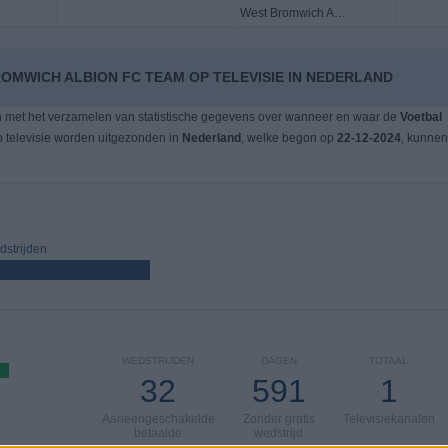
West Bromwich Albion FC
OMWICH ALBION FC TEAM OP TELEVISIE IN NEDERLAND
n met het verzamelen van statistische gegevens over wanneer en waar de
Voetbal
 televisie worden uitgezonden in
Nederland
, welke begon op
22-12-2024
, kunnen
strijden
WEDSTRIJDEN
DAGEN
TOTAAL
32
591
1
Aaneengeschakelde
Zonder gratis
Televisiekanalen
betaalde
wedstrijd