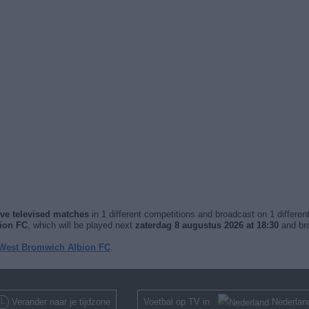
ve televised matches
in 1 different competitions and broadcast on 1 differen
ion FC
, which will be played next
zaterdag 8 augustus 2026 at 18:30
and br
 West Bromwich Albion FC
.
Verander naar je tijdzone
Voetbal op TV in
Nederlan