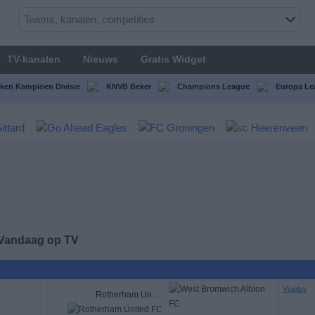
TV-kanalen
Nieuws
Gratis Widget
ken Kampioen Divisie
KNVB Beker
Champions League
Europa Le
 Vandaag op TV
Viaplay
Rotherham United FC