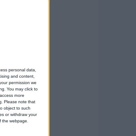
cess personal data,
tising and content,
your permission we
ng. You may click to
y access more
g.
Please note that
o object to such
ces or withdraw your
 of the webpage.