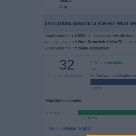
Gratis
Widget
STATISTIEKE GEGEVENS VAN HET WEST BR
Vanaf vandaag,
6-8-2026
, en sinds deze website bego
wedstrijden van het
West Bromwich Albion FC
team op
wij de volgende informatie verstrekken:
32
0 Gratis wedstrijden
0%
Televisie-Uitzendingen
32 Paid gamesBetaalde wed
100%
Ranglijst op kanalen
Viaplay
32 (100%)
Bekijk volledige ranglijst