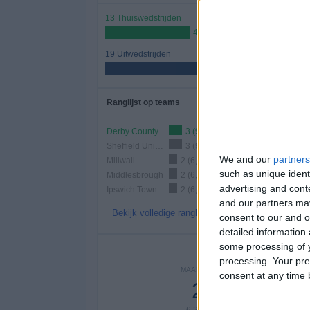
13 Thuiswedstrijden
40,62%
19 Uitwedstrijden
59,38%
Ranglijst op teams
Derby County
3 (9,38%)
Sheffield United
3 (9,38%)
We and our
partners
Millwall
2 (6,25%)
such as unique ident
Middlesbrough
2 (6,25%)
advertising and con
Ipswich Town
2 (6,25%)
and our partners may
Bekijk volledige ranglijst
consent to our and o
detailed information
some processing of y
Aantal
processing. Your pre
MAANDAG
DINSDAG
WOENS
consent at any time b
2
2
1