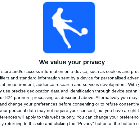
TOTAAL
MAXIMAAL
TOTAAL
2
3
20
COMPETITIES
VS Derby
Tegenstanders
County
Ranglijst op competities
Championship
29 (90,62%)
We value your privacy
FA Cup
3 (9,38%)
store and/or access information on a device, such as cookies and pro
Bekijk volledige ranglijst
ifiers and standard information sent by a device for personalised adver
tent measurement, audience research and services development.
With 
 use precise geolocation data and identification through device scanni
ur 824 partners’ processing as described above. Alternatively you ma
 and change your preferences before consenting or to refuse consentin
our personal data may not require your consent, but you have a right t
 wedstrijden per dag van de week
ferences will apply to this website only. You can change your preferen
DAG
DONDERDAG
VRIJDAG
ZATERDAG
ZONDAG
y returning to this site and clicking the "Privacy" button at the bottom
1
6
17
3