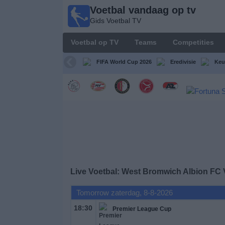
Voetbal vandaag op tv
Voetbal
Gids Voetbal TV
vandaag
op tv
Voetbal op TV
Teams
Competities
Gids Voetbal
TV
FIFA World Cup 2026
Eredivisie
Keu
Voetbal
op
TV
Teams
Competities
Live Voetbal: West Bromwich Albion FC
TV-
Tomorrow zaterdag, 8-8-2026
kanalen
18:30
Premier League Cup
Nieuws