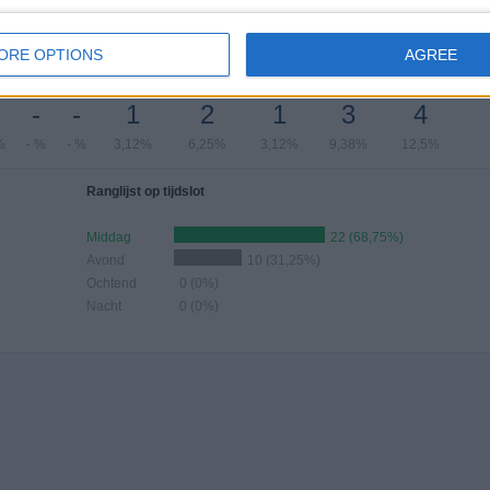
%
3,12%
18,75%
53,12%
9,38%
antal wedstrijden per maand
ORE OPTIONS
AGREE
JUNI
JULI
AUGUSTUS
SEPTEMBER
OKTOBER
NOVEMBER
DECEMBER
-
-
1
2
1
3
4
%
- %
- %
3,12%
6,25%
3,12%
9,38%
12,5%
Ranglijst op tijdslot
Middag
22 (68,75%)
Avond
10 (31,25%)
Ochtend
0 (0%)
Nacht
0 (0%)