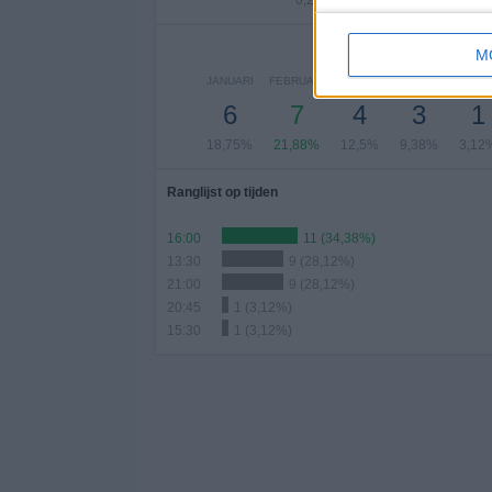
6,25%
6,25%
3,12
A
M
JANUARI
FEBRUARI
MAART
APRIL
MEI
6
7
4
3
1
18,75%
21,88%
12,5%
9,38%
3,12
Ranglijst op tijden
16:00
11 (34,38%)
13:30
9 (28,12%)
21:00
9 (28,12%)
20:45
1 (3,12%)
15:30
1 (3,12%)