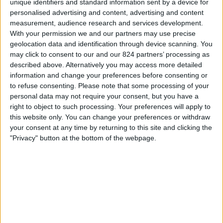
unique identifiers and standard information sent by a device for
Tombense
personalised advertising and content, advertising and content
Fanatiz (Live bekijken)
measurement, audience research and services development.
With your permission we and our partners may use precise
Donderdag, 6-2-2025
geolocation data and identification through device scanning. You
may click to consent to our and our 824 partners’ processing as
00:00
Campeonato Mineiro
described above. Alternatively you may access more detailed
information and change your preferences before consenting or
Vila Nova MG
to refuse consenting.
Please note that some processing of your
Itabirito FC
personal data may not require your consent, but you have a
Fanatiz (Live bekijken)
right to object to such processing. Your preferences will apply to
this website only. You can change your preferences or withdraw
your consent at any time by returning to this site and clicking the
Zaterdag, 1-2-2025
"Privacy" button at the bottom of the webpage.
20:30
Campeonato Mineiro
Vila Nova MG
Atletico-MG
Fanatiz (Live bekijken)
Meer dagen