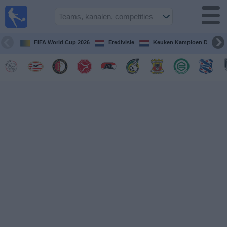
Voetbal
vandaag
op tv
FIFA World Cup 2026
Eredivisie
Keuken Kampioen Divisie
Gids Voetbal
TV
Voetbal
op
TV
Teams
Competities
TV-
kanalen
Nieuws