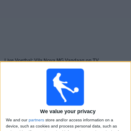
Gratis
Widget
Live Voetbal: Vila Nova MG Vandaag op TV
×
Vila Nova MG:
Op dit moment wordt er geen
voetbalwedstrijd uitgezonden. Je kunt de geschiedenis
van eerder uitgezonden wedstrijden bekijken.
Woensdag, 12-2-2025
We value your privacy
23:45
Campeonato Mineiro
We and our
partners
store and/or access information on a
device, such as cookies and process personal data, such as
Vila Nova MG