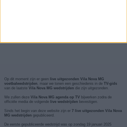
Op dit moment zijn er geen
live uitgezonden Vila Nova MG
voetbalwedstrijden
, maar we tonen een geschiedenis in de
TV-gids
van de laatste
Vila Nova MG wedstrijden
die zijn uitgezonden.
We zullen deze
Vila Nova MG agenda op TV
bijwerken zodra de
officiële media de volgende
live wedstrijden
bevestigen.
Sinds het begin van deze website zijn er
7 live uitgezonden Vila Nova
MG wedstrijden
gepubliceerd.
De eerste gepubliceerde wedstrijd was op zondag 19 januari 2025