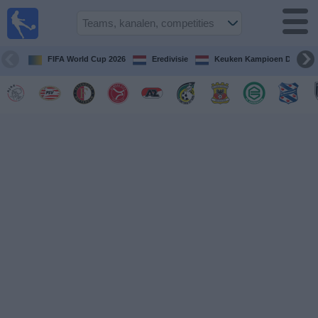
Voetbal
vandaag
op tv
FIFA World Cup 2026
Eredivisie
Keuken Kampioen Divisie
Gids Voetbal
TV
Voetbal
op
TV
Teams
Competities
TV-
kanalen
Nieuws