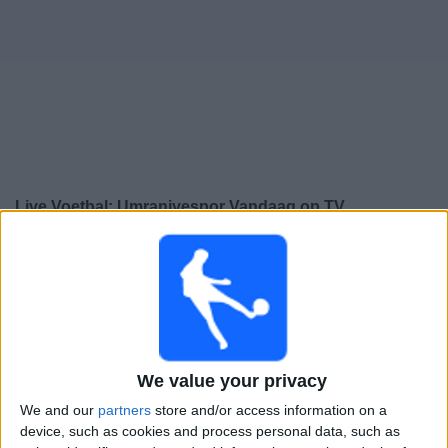
Gratis
Widget
Live Voetbal: Umraniyespor Vandaag op TV
×
Umraniyespor:
Op dit moment wordt er geen
voetbalwedstrijd uitgezonden. Je kunt de geschiedenis
van eerder uitgezonden wedstrijden bekijken.
Woensdag, 8-4-2026
We value your privacy
19:00
Turkey 1 Lig
We and our
partners
store and/or access information on a
device, such as cookies and process personal data, such as
Umraniyespor