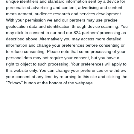
unique identifiers and standard information sent by a device for
Sakaryaspor
personalised advertising and content, advertising and content
Tabii
measurement, audience research and services development.
With your permission we and our partners may use precise
Vrijdag, 3-4-2026
geolocation data and identification through device scanning. You
may click to consent to our and our 824 partners’ processing as
19:00
Turkey 1 Lig
described above. Alternatively you may access more detailed
information and change your preferences before consenting or
Bodrumspor
to refuse consenting.
Please note that some processing of your
Umraniyespor
personal data may not require your consent, but you have a
Tabii
right to object to such processing. Your preferences will apply to
this website only. You can change your preferences or withdraw
your consent at any time by returning to this site and clicking the
Zaterdag, 21-3-2026
"Privacy" button at the bottom of the webpage.
17:00
Turkey 1 Lig
Umraniyespor
Pendikspor
Tabii
Meer dagen