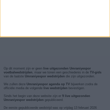
Op dit moment zijn er geen
live uitgezonden Umraniyespor
voetbalwedstrijden
, maar we tonen een geschiedenis in de
TV-gids
van de laatste
Umraniyespor wedstrijden
die zijn uitgezonden.
We zullen deze
Umraniyespor agenda op TV
bijwerken zodra de
officiële media de volgende
live wedstrijden
bevestigen.
Sinds het begin van deze website zijn er
9 live uitgezonden
Umraniyespor wedstrijden
gepubliceerd.
De eerste gepubliceerde wedstrijd was op vrijdag 13 februari 2026