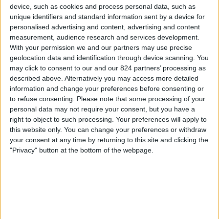
Everton
device, such as cookies and process personal data, such as
unique identifiers and standard information sent by a device for
Viaplay
personalised advertising and content, advertising and content
measurement, audience research and services development.
Dinsdag, 19-5-2026
With your permission we and our partners may use precise
21:15
Premier League
geolocation data and identification through device scanning. You
may click to consent to our and our 824 partners’ processing as
Chelsea
described above. Alternatively you may access more detailed
information and change your preferences before consenting or
Tottenham Hotspur
to refuse consenting.
Please note that some processing of your
Viaplay TV
Viaplay
personal data may not require your consent, but you have a
right to object to such processing. Your preferences will apply to
Maandag, 11-5-2026
this website only. You can change your preferences or withdraw
your consent at any time by returning to this site and clicking the
21:00
Premier League
"Privacy" button at the bottom of the webpage.
Tottenham Hotspur
Leeds United FC
Viaplay
Meer dagen