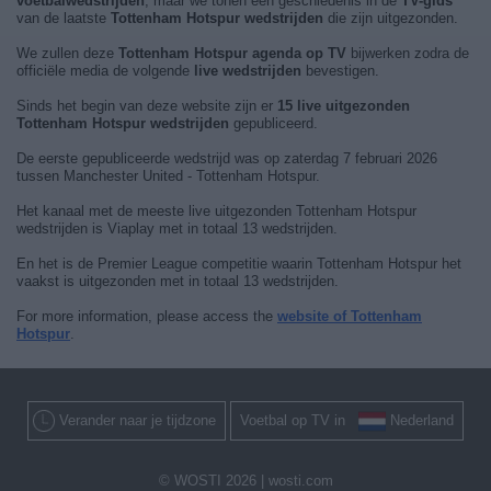
voetbalwedstrijden
, maar we tonen een geschiedenis in de
TV-gids
van de laatste
Tottenham Hotspur wedstrijden
die zijn uitgezonden.
We zullen deze
Tottenham Hotspur agenda op TV
bijwerken zodra de
officiële media de volgende
live wedstrijden
bevestigen.
Sinds het begin van deze website zijn er
15 live uitgezonden
Tottenham Hotspur wedstrijden
gepubliceerd.
De eerste gepubliceerde wedstrijd was op zaterdag 7 februari 2026
tussen Manchester United - Tottenham Hotspur.
Het kanaal met de meeste live uitgezonden Tottenham Hotspur
wedstrijden is Viaplay met in totaal 13 wedstrijden.
En het is de Premier League competitie waarin Tottenham Hotspur het
vaakst is uitgezonden met in totaal 13 wedstrijden.
For more information, please access the
website of Tottenham
Hotspur
.
Verander naar je tijdzone
Voetbal op TV in
Nederland
© WOSTI 2026 |
wosti.com