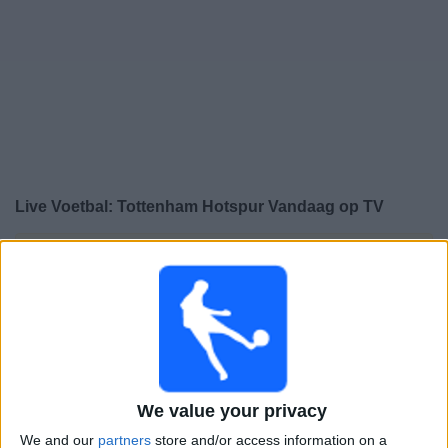
Gratis
Widget
Live Voetbal: Tottenham Hotspur Vandaag op TV
×
Tottenham Hotspur:
Op dit moment wordt er geen
voetbalwedstrijd uitgezonden. Je kunt de geschiedenis
van eerder uitgezonden wedstrijden bekijken.
Zondag, 24-5-2026
17:00
Premier League
We value your privacy
Tottenham Hotspur
We and our
partners
store and/or access information on a