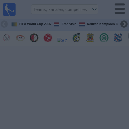
Voetbal
vandaag
op tv
FIFA World Cup 2026
Eredivisie
Keuken Kampioen Divisie
Gids Voetbal
TV
Voetbal
op
TV
Teams
Competities
TV-
kanalen
Nieuws