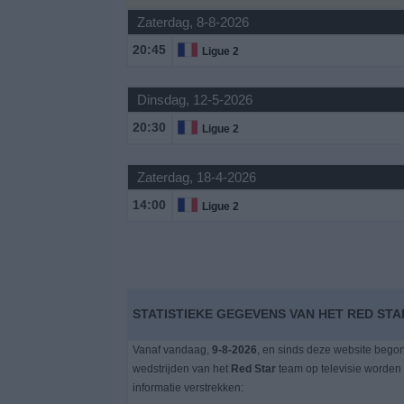
Zaterdag, 8-8-2026
Gratis
20:45
Ligue 2
Widget
Dinsdag, 12-5-2026
20:30
Ligue 2
Zaterdag, 18-4-2026
14:00
Ligue 2
STATISTIEKE GEGEVENS VAN HET RED STA
Vanaf vandaag,
9-8-2026
, en sinds deze website bego
wedstrijden van het
Red Star
team op televisie worden
informatie verstrekken: