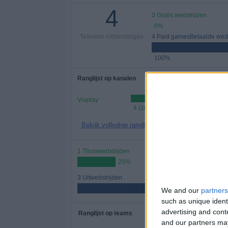
4
0 Gratis wedstrijden
0%
Televisie-Uitzendingen
4 Paid gamesBetaalde weds
100%
Ranglijst op kanalen
Viaplay
4 (100%)
Bekijk volledige ranglijst
1 Thuiswedstrijden
25%
3 Uitwedstrijden
75%
We and our
partners
such as unique ident
advertising and con
Ranglijst op teams
and our partners may