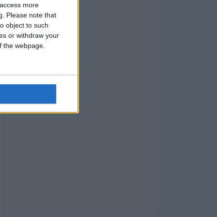
y access more
g.
Please note that
o object to such
ces or withdraw your
 of the webpage.