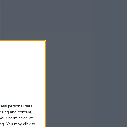
cess personal data,
tising and content,
your permission we
ng. You may click to