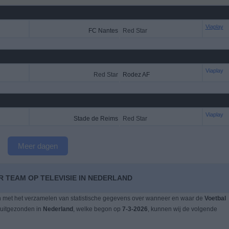
Viaplay
FC Nantes
Red Star
Viaplay
Red Star
Rodez AF
Viaplay
Stade de Reims
Red Star
Meer dagen
R TEAM OP TELEVISIE IN NEDERLAND
n met het verzamelen van statistische gegevens over wanneer en waar de
Voetbal
 uitgezonden in
Nederland
, welke begon op
7-3-2026
, kunnen wij de volgende