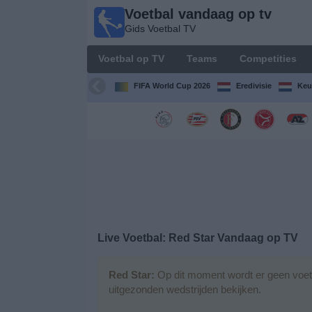
Voetbal vandaag op tv
Voetbal
Gids Voetbal TV
vandaag
op tv
Voetbal op TV
Teams
Competities
Gids Voetbal
TV
FIFA World Cup 2026
Eredivisie
Keu
Voetbal
op
TV
Teams
Competities
Live Voetbal: Red Star Vandaag op TV
TV-
kanalen
Red Star:
Op dit moment wordt er geen voetb
uitgezonden wedstrijden bekijken.
Nieuws