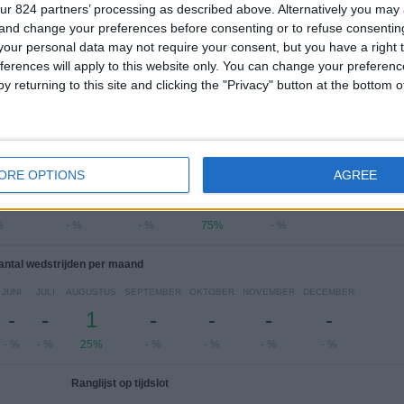
ur 824 partners’ processing as described above. Alternatively you ma
Ligue 2
4 (100%)
 and change your preferences before consenting or to refuse consentin
Bekijk volledige ranglijst
our personal data may not require your consent, but you have a right t
ferences will apply to this website only. You can change your preferen
y returning to this site and clicking the "Privacy" button at the bottom
 wedstrijden per dag van de week
ORE OPTIONS
AGREE
SDAG
DONDERDAG
VRIJDAG
ZATERDAG
ZONDAG
-
-
3
-
%
- %
- %
75%
- %
antal wedstrijden per maand
JUNI
JULI
AUGUSTUS
SEPTEMBER
OKTOBER
NOVEMBER
DECEMBER
-
-
1
-
-
-
-
- %
- %
25%
- %
- %
- %
- %
Ranglijst op tijdslot