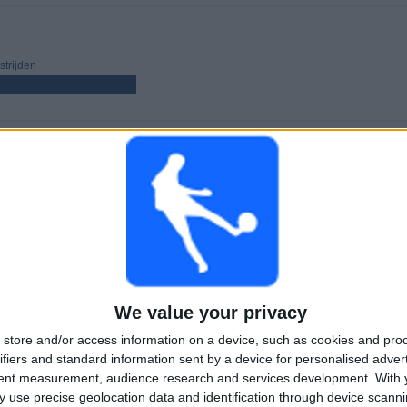
trijden
WEDSTRIJDEN
DAGEN
TOTAAL
4
154
1
Aaneengeschakelde
Zonder gratis
Televisiekanalen
betaalde
wedstrijd
TOTAAL
MAXIMAAL
TOTAAL
1
1
4
We value your privacy
COMPETITIES
VS AS Saint-
Tegenstanders
store and/or access information on a device, such as cookies and pro
Étienne
ifiers and standard information sent by a device for personalised adver
tent measurement, audience research and services development.
With 
Ranglijst op competities
 use precise geolocation data and identification through device scanni