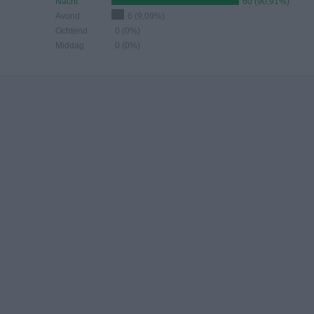
Nacht
60 (90,91%)
Avond
6 (9,09%)
Ochtend
0 (0%)
Middag
0 (0%)