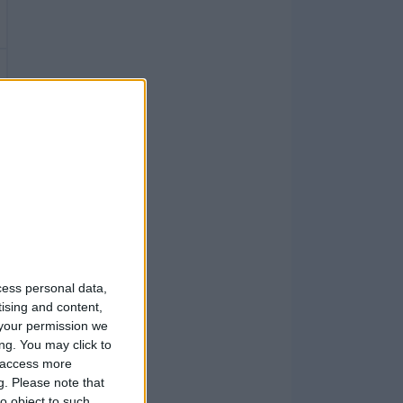
cess personal data,
tising and content,
your permission we
ng. You may click to
y access more
g.
Please note that
o object to such