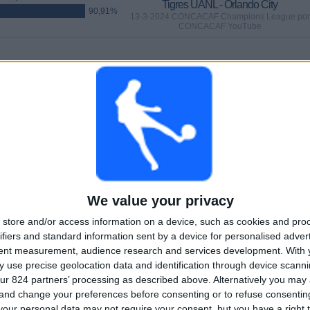
Tigres UANL - Orlando City
90,91%
13-3-2024 CONCACAF Champions League por
CONCACAF YouTube
WEDSTRIJDEN
DAGEN
TOTAAL
,24%)
60
878
4
Aaneengeschakelde
Zonder gratis
Televisiekanalen
betaalde
wedstrijd
TOTAAL
MAXIMAAL
TOTAAL
We value your privacy
4
6
29
store and/or access information on a device, such as cookies and pro
COMPETITIES
VS Inter Miami
Tegenstanders
ifiers and standard information sent by a device for personalised adver
tent measurement, audience research and services development.
With 
Ranglijst op competities
 use precise geolocation data and identification through device scanni
ur 824 partners’ processing as described above. Alternatively you ma
MLS
53 (80,3%)
 and change your preferences before consenting or to refuse consentin
CONCACAF Champions League
6 (9,09%)
our personal data may not require your consent, but you have a right t