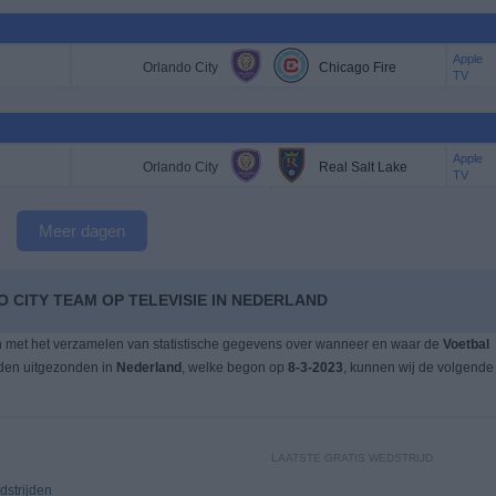
Apple
Orlando City
Chicago Fire
TV
Apple
Orlando City
Real Salt Lake
TV
Meer dagen
 CITY TEAM OP TELEVISIE IN NEDERLAND
n met het verzamelen van statistische gegevens over wanneer en waar de
Voetbal
rden uitgezonden in
Nederland
, welke begon op
8-3-2023
, kunnen wij de volgende
LAATSTE GRATIS WEDSTRIJD
strijden