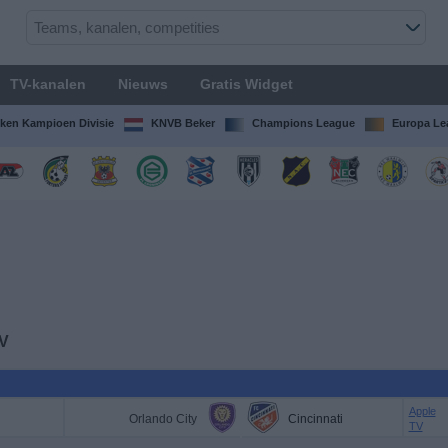
TV-kanalen
Nieuws
Gratis Widget
ken Kampioen Divisie
KNVB Beker
Champions League
Europa Le
TV
Apple
Orlando City
Cincinnati
TV