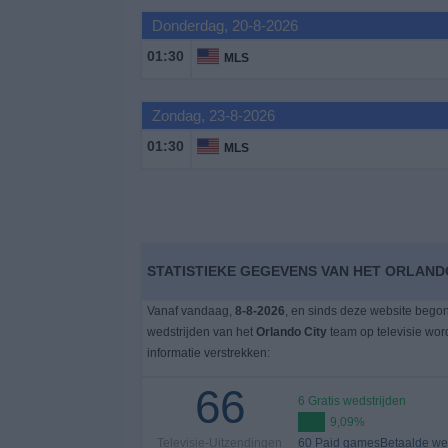
Donderdag, 20-8-2026
Gratis
01:30
MLS
Widget
Zondag, 23-8-2026
01:30
MLS
STATISTIEKE GEGEVENS VAN HET ORLANDO
Vanaf vandaag,
8-8-2026
, en sinds deze website bego
wedstrijden van het
Orlando City
team op televisie wo
informatie verstrekken:
66
6 Gratis wedstrijden
9,09%
Televisie-Uitzendingen
60 Paid gamesBetaalde wed