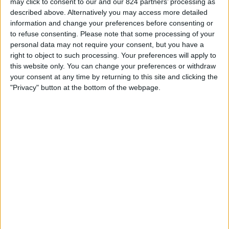
may click to consent to our and our 824 partners’ processing as
TEAM OP TELEVISIE IN NEDERLAND
described above. Alternatively you may access more detailed
information and change your preferences before consenting or
Vanaf vandaag,
7-8-2026
, en sinds deze website begon met het
to refuse consenting.
Please note that some processing of your
verzamelen van statistische gegevens over wanneer en waar de
Voetbal
personal data may not require your consent, but you have a
wedstrijden van het
Mansfield Town
team op televisie worden
right to object to such processing. Your preferences will apply to
uitgezonden in
Nederland
, welke begon op
14-1-2025
, kunnen wij de
this website only. You can change your preferences or withdraw
volgende informatie verstrekken:
your consent at any time by returning to this site and clicking the
"Privacy" button at the bottom of the webpage.
5
Televisie-Uitzendingen
0 Gratis wedstrijden
0%
5 Paid gamesBetaalde wedstrijden
100%
Ranglijst op kanalen
Viaplay
5 (100%)
Bekijk volledige ranglijst