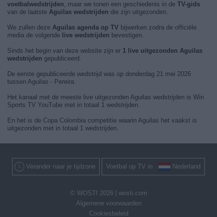
voetbalwedstrijden
, maar we tonen een geschiedenis in de
TV-gids
van de laatste
Aguilas wedstrijden
die zijn uitgezonden.
We zullen deze
Aguilas agenda op TV
bijwerken zodra de officiële
media de volgende
live wedstrijden
bevestigen.
Sinds het begin van deze website zijn er
1 live uitgezonden Aguilas
wedstrijden
gepubliceerd.
De eerste gepubliceerde wedstrijd was op donderdag 21 mei 2026
tussen Aguilas - Pereira.
Het kanaal met de meeste live uitgezonden Aguilas wedstrijden is Win
Sports TV YouTube met in totaal 1 wedstrijden.
En het is de Copa Colombia competitie waarin Aguilas het vaakst is
uitgezonden met in totaal 1 wedstrijden.
Verander naar je tijdzone
Voetbal op TV in
Nederland
© WOSTI 2026 |
wosti.com
Algemene voorwaarden
Cookiesbeleid