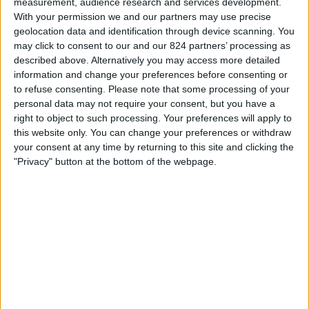
measurement, audience research and services development.
Pereira
With your permission we and our partners may use precise
Win Sports TV YouTube
geolocation data and identification through device scanning. You
may click to consent to our and our 824 partners’ processing as
described above. Alternatively you may access more detailed
STATISTIEKE GEGEVENS VAN HET AGUILAS TEAM OP
information and change your preferences before consenting or
TELEVISIE IN NEDERLAND
to refuse consenting.
Please note that some processing of your
personal data may not require your consent, but you have a
Vanaf vandaag,
8-8-2026
, en sinds deze website begon met het
right to object to such processing. Your preferences will apply to
verzamelen van statistische gegevens over wanneer en waar de
Voetbal
this website only. You can change your preferences or withdraw
wedstrijden van het
Aguilas
team op televisie worden uitgezonden in
your consent at any time by returning to this site and clicking the
Nederland
, welke begon op
29-4-2024
, kunnen wij de volgende
"Privacy" button at the bottom of the webpage.
informatie verstrekken:
12
Televisie-Uitzendingen
7 Gratis wedstrijden
58,33%
5 Paid gamesBetaalde wedstrijden
41,67%