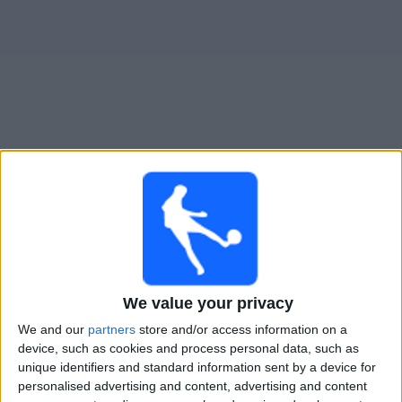
Gratis
Widget
Live Voetbal: Aguilas Vandaag op TV
×
Aguilas:
Op dit moment wordt er geen voetbalwedstrijd
uitgezonden. Je kunt de geschiedenis van eerder
uitgezonden wedstrijden bekijken.
We value your privacy
Donderdag, 21-5-2026
We and our
partners
store and/or access information on a
device, such as cookies and process personal data, such as
22:30
Copa Colombia
unique identifiers and standard information sent by a device for
personalised advertising and content, advertising and content
Aguilas