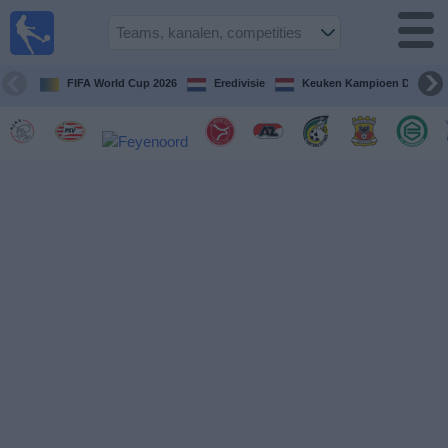
Voetbal
vandaag
op tv
FIFA World Cup 2026
Eredivisie
Keuken Kampioen Divisie
Gids Voetbal
TV
Voetbal
op
TV
Teams
Competities
TV-
kanalen
Nieuws