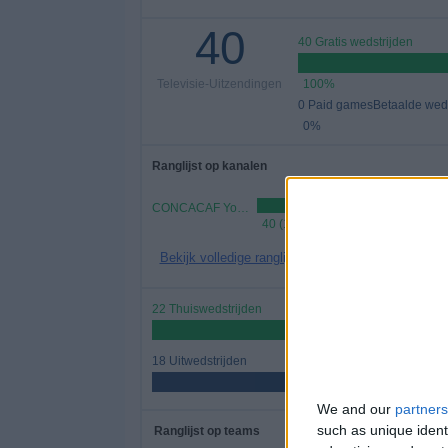
40
40 Gratis wedstrijden
Televisie-Uitzendingen
100%
0 Paid gamesBetaalde weds
0%
Ranglijst op kanalen
CONCACAF YouTube
40 (100%)
Bekijk volledige ranglijst
22 Thuiswedstrijden
55%
18 Uitwedstrijden
45%
We and our
partners
such as unique ident
Ranglijst op teams