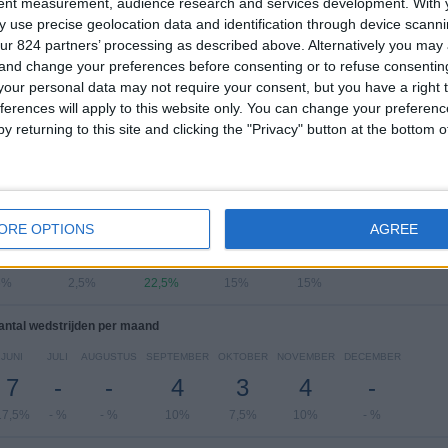
tent measurement, audience research and services development.
With 
 use precise geolocation data and identification through device scanni
CONCACAF Nations League
14 (35%)
ur 824 partners’ processing as described above. Alternatively you ma
CONCACAF Women's U17
7 (17,5%)
 and change your preferences before consenting or to refuse consentin
CONCACAF Championship Onder 20
5 (12,5%)
our personal data may not require your consent, but you have a right t
FIFA World Cup 2026
4 (10%)
ferences will apply to this website only. You can change your preferen
CONCACAF Women's Championship
4 (10%)
y returning to this site and clicking the "Privacy" button at the bottom
Bekijk volledige ranglijst
 wedstrijden per dag van de week
SDAG
DONDERDAG
VRIJDAG
ZATERDAG
ZONDAG
ORE OPTIONS
AGREE
5
1
9
6
6
5%
2,5%
22,5%
15%
15%
antal wedstrijden per maand
JUNI
JULI
AUGUSTUS
SEPTEMBER
OKTOBER
NOVEMBER
DECEMBER
7
-
-
4
3
4
-
17,5%
- %
- %
10%
7,5%
10%
- %