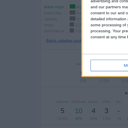
advertising and con
and our partners may
British Virgin Islands
4 (10%)
consent to our and o
Puerto Rico 3x3
4 (10%)
detailed information
Jamaica
4 (10%)
some processing of y
Aruba
3 (7,5%)
processing. Your pre
Saint Kitts and Nevis
3 (7,5%)
consent at any time b
Bekijk volledige ranglijst
Aantal
MAANDAG
DINSDAG
WOEN
M
6
7
15%
17,5%
12,
A
JANUARI
FEBRUARI
MAART
APRIL
MEI
5
10
4
3
-
12,5%
25%
10%
7,5%
- %