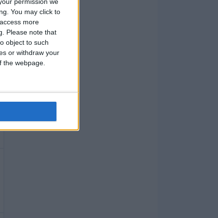
your permission we
ng. You may click to
y access more
g.
Please note that
o object to such
ces or withdraw your
 of the webpage.