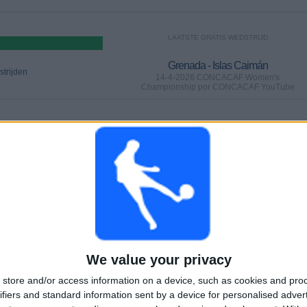
LAATSTE GRATIS WEDSTRIJD
Grenada - Islas Caimán
trijden
14-4-2026 CONCACAF Women's
Championship por CONCACAF YouTube
WEDSTRIJDEN
DAGEN
TOTAAL
0
116
1
Aaneengeschakelde
Zonder gratis
Televisiekanalen
betaalde
wedstrijd
TOTAAL
MAXIMAAL
TOTAAL
8
4
20
We value your privacy
COMPETITIES
VS British Virgin
Tegenstanders
Islands
store and/or access information on a device, such as cookies and pro
ifiers and standard information sent by a device for personalised adver
Ranglijst op competities