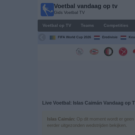
Voetbal vandaag op tv
Voetbal
Gids Voetbal TV
vandaag
op tv
Voetbal op TV
Teams
Competities
Gids Voetbal
TV
FIFA World Cup 2026
Eredivisie
Keu
Voetbal
op
TV
Teams
Competities
Live Voetbal: Islas Caimán Vandaag op 
TV-
kanalen
Islas Caimán:
Op dit moment wordt er geen v
eerder uitgezonden wedstrijden bekijken.
Nieuws