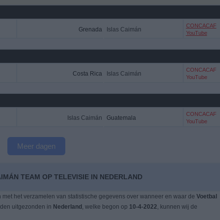
CONCACAF
Grenada
Islas Caimán
YouTube
CONCACAF
Costa Rica
Islas Caimán
YouTube
CONCACAF
Islas Caimán
Guatemala
YouTube
Meer dagen
AIMÁN TEAM OP TELEVISIE IN NEDERLAND
n met het verzamelen van statistische gegevens over wanneer en waar de
Voetbal
rden uitgezonden in
Nederland
, welke begon op
10-4-2022
, kunnen wij de