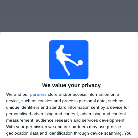
Gratis
Widget
Live Voetbal: IFK Norrköping Kvinnor Vandaag op TV
Zondag, 16-8-2026
We value your privacy
15:00
Allsvenskan Vrouwen
We and our
partners
store and/or access information on a
IFK Norrköping Kvinnor
device, such as cookies and process personal data, such as
Kristianstad V
unique identifiers and standard information sent by a device for
personalised advertising and content, advertising and content
Viaplay
measurement, audience research and services development.
With your permission we and our partners may use precise
geolocation data and identification through device scanning. You
STATISTIEKE GEGEVENS VAN HET IFK NORRKÖPING