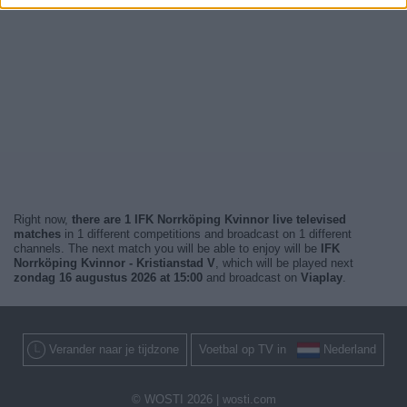
Right now,
there are 1 IFK Norrköping Kvinnor live televised
matches
in 1 different competitions and broadcast on 1 different
channels. The next match you will be able to enjoy will be
IFK
Norrköping Kvinnor - Kristianstad V
, which will be played next
zondag 16 augustus 2026 at 15:00
and broadcast on
Viaplay
.
Verander naar je tijdzone
Voetbal op TV in
Nederland
© WOSTI 2026 |
wosti.com