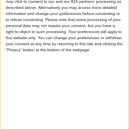
may click to consent to our and our 824 partners’ processing as
KVINNOR TEAM OP TELEVISIE IN NEDERLAND
described above. Alternatively you may access more detailed
information and change your preferences before consenting or
Vanaf vandaag,
9-8-2026
, en sinds deze website begon met het
to refuse consenting.
Please note that some processing of your
verzamelen van statistische gegevens over wanneer en waar de
Voetbal
personal data may not require your consent, but you have a
wedstrijden van het
IFK Norrköping Kvinnor
team op televisie worden
right to object to such processing. Your preferences will apply to
uitgezonden in
Nederland
, welke begon op
22-3-2025
, kunnen wij de
this website only. You can change your preferences or withdraw
volgende informatie verstrekken:
your consent at any time by returning to this site and clicking the
"Privacy" button at the bottom of the webpage.
37
Televisie-Uitzendingen
0 Gratis wedstrijden
0%
37 Paid gamesBetaalde wedstrijden
100%
Ranglijst op kanalen
Viaplay
37 (100%)
W-Sport
4 (10,81%)