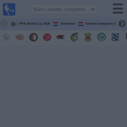
Voetbal
vandaag
op tv
FIFA World Cup 2026
Eredivisie
Keuken Kampioen Divisie
Gids Voetbal
TV
Voetbal
op
TV
Teams
Competities
TV-
kanalen
Nieuws