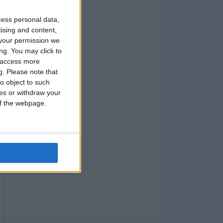
cess personal data,
tising and content,
your permission we
ng. You may click to
y access more
g.
Please note that
o object to such
ces or withdraw your
 of the webpage.