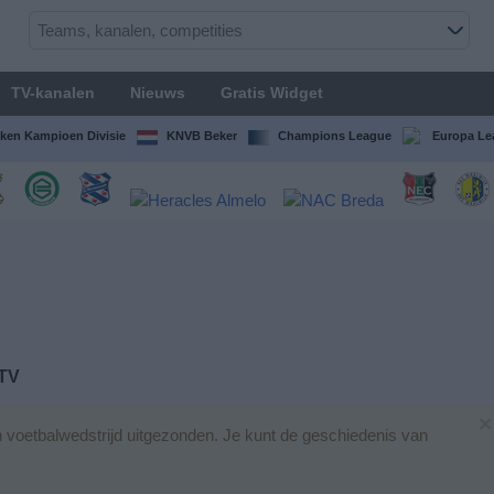
TV-kanalen
Nieuws
Gratis Widget
ken Kampioen Divisie
KNVB Beker
Champions League
Europa Le
 TV
×
voetbalwedstrijd uitgezonden. Je kunt de geschiedenis van