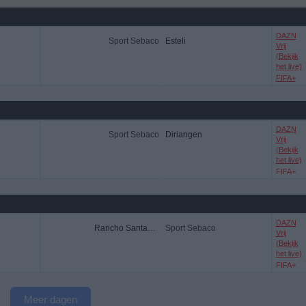
DAZN
Sport Sebaco
Esteli
Vrij
(Bekijk
het live)
FIFA+
DAZN
Sport Sebaco
Diriangen
Vrij
(Bekijk
het live)
FIFA+
DAZN
Rancho Santana FC
Sport Sebaco
Vrij
(Bekijk
het live)
FIFA+
Meer dagen