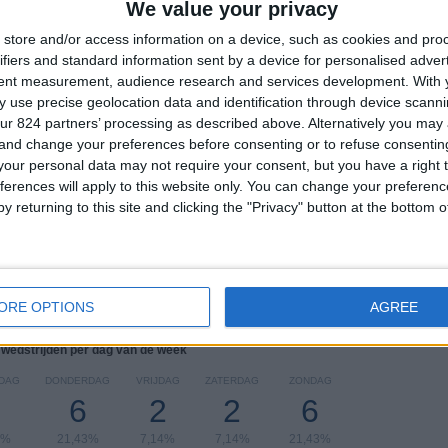
We value your privacy
TOTAAL
MAXIMAAL
TOTAAL
store and/or access information on a device, such as cookies and pro
1
7
9
ifiers and standard information sent by a device for personalised adver
tent measurement, audience research and services development.
With 
COMPETITIES
VS Esteli
Tegenstanders
 use precise geolocation data and identification through device scanni
ur 824 partners’ processing as described above. Alternatively you ma
Ranglijst op competities
 and change your preferences before consenting or to refuse consentin
our personal data may not require your consent, but you have a right t
Liga Primera
28 (100%)
ferences will apply to this website only. You can change your preferen
y returning to this site and clicking the "Privacy" button at the bottom
Bekijk volledige ranglijst
ORE OPTIONS
AGREE
 wedstrijden per dag van de week
DAG
DONDERDAG
VRIJDAG
ZATERDAG
ZONDAG
6
2
2
6
9%
21,43%
7,14%
7,14%
21,43%