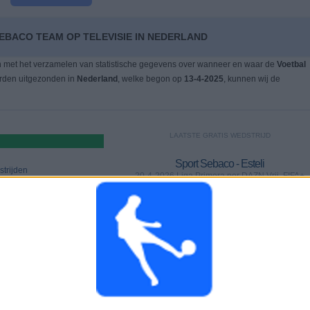
EBACO TEAM OP TELEVISIE IN NEDERLAND
n met het verzamelen van statistische gegevens over wanneer en waar de
Voetbal
orden uitgezonden in
Nederland
, welke begon op
13-4-2025
, kunnen wij de
LAATSTE GRATIS WEDSTRIJD
Sport Sebaco - Esteli
trijden
20-4-2026 Liga Primera por DAZN Vrij, FIFA+
WEDSTRIJDEN
DAGEN
TOTAAL
0
108
2
)
Aaneengeschakelde
Zonder gratis
Televisiekanalen
betaalde
wedstrijd