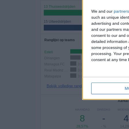
13 Thuiswedstrijden
We and our
partners
46,43%
such as unique ident
15 Uitwedstrijden
advertising and con
53,57%
and our partners may
consent to our and o
Ranglijst op teams
detailed information
some processing of y
Esteli
7 (25%)
processing. Your pre
Diriangen
5 (17,86%)
consent at any time b
Managua FC
3 (10,71%)
Real Madriz FC
3 (10,71%)
Matagalpa
3 (10,71%)
Bekijk volledige ranglijst
M
Aantal
MAANDAG
DINSDAG
WOENS
8
-
4
28,57%
- %
14,2