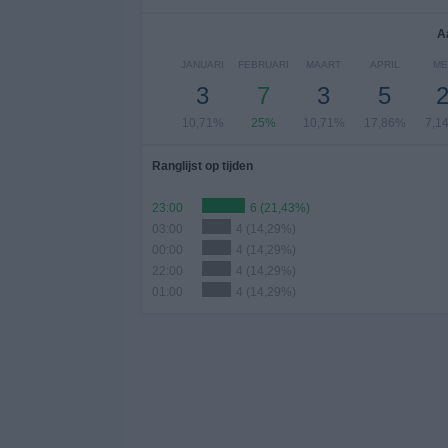
A
JANUARI
FEBRUARI
MAART
APRIL
ME
3
7
3
5
10,71%
25%
10,71%
17,86%
7,1
Ranglijst op tijden
23:00
6 (21,43%)
03:00
4 (14,29%)
00:00
4 (14,29%)
22:00
4 (14,29%)
01:00
4 (14,29%)