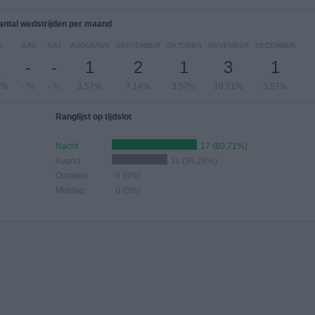
antal wedstrijden per maand
I
JUNI
JULI
AUGUSTUS
SEPTEMBER
OKTOBER
NOVEMBER
DECEMBER
2
-
-
1
2
1
3
1
4%
- %
- %
3,57%
7,14%
3,57%
10,71%
3,57%
Ranglijst op tijdslot
Nacht
17 (60,71%)
Avond
11 (39,29%)
Ochtend
0 (0%)
Middag
0 (0%)