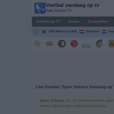
Voetbal vandaag op tv
Voetbal
Gids Voetbal TV
vandaag
op tv
Voetbal op TV
Teams
Competities
Gids Voetbal
TV
FIFA World Cup 2026
Eredivisie
Keu
Voetbal
op
TV
Teams
Competities
Live Voetbal: Sport Sebaco Vandaag op
TV-
kanalen
Sport Sebaco:
Op dit moment wordt er geen 
eerder uitgezonden wedstrijden bekijken.
Nieuws