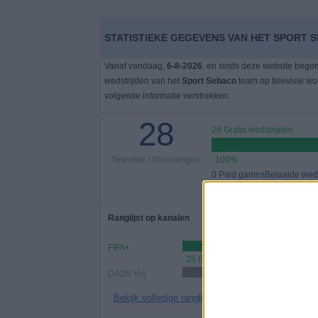
STATISTIEKE GEGEVENS VAN HET SPORT S
Vanaf vandaag,
6-8-2026
, en sinds deze website bego
wedstrijden van het
Sport Sebaco
team op televisie w
volgende informatie verstrekken:
28
28 Gratis wedstrijden
Televisie-Uitzendingen
100%
0 Paid gamesBetaalde weds
0%
Ranglijst op kanalen
FIFA+
25 (89,29%)
DAZN Vrij
17 (60,71%
Bekijk volledige ranglijst