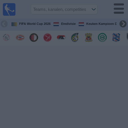
Voetbal
vandaag
op tv
FIFA World Cup 2026
Eredivisie
Keuken Kampioen Divisie
Gids Voetbal
TV
Voetbal
op
TV
Teams
Competities
TV-
kanalen
Nieuws