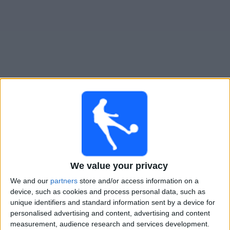
Gratis
Widget
Live Voetbal: Fort Lauderdale United Vandaag op TV
×
Fort Lauderdale United:
Op dit moment wordt er geen
voetbalwedstrijd uitgezonden. Je kunt de geschiedenis
van eerder uitgezonden wedstrijden bekijken.
We value your privacy
We and our
partners
store and/or access information on a
Zondag, 8-2-2026
device, such as cookies and process personal data, such as
02:00
USL Super League
unique identifiers and standard information sent by a device for
personalised advertising and content, advertising and content
Fort Lauderdale United
measurement, audience research and services development.