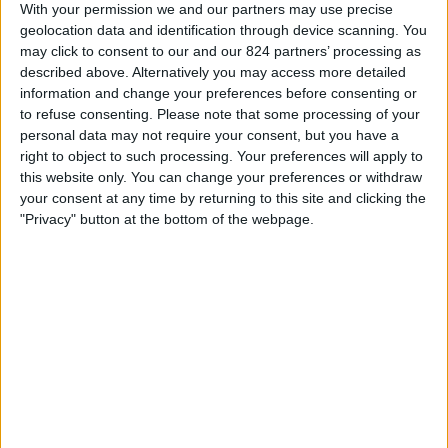
Dallas Trinity
With your permission we and our partners may use precise
geolocation data and identification through device scanning. You
W-Sport
may click to consent to our and our 824 partners’ processing as
described above. Alternatively you may access more detailed
information and change your preferences before consenting or
STATISTIEKE GEGEVENS VAN HET FORT LAUDERDALE
to refuse consenting.
Please note that some processing of your
UNITED TEAM OP TELEVISIE IN NEDERLAND
personal data may not require your consent, but you have a
right to object to such processing. Your preferences will apply to
Vanaf vandaag,
7-8-2026
, en sinds deze website begon met het
this website only. You can change your preferences or withdraw
verzamelen van statistische gegevens over wanneer en waar de
Voetbal
your consent at any time by returning to this site and clicking the
wedstrijden van het
Fort Lauderdale United
team op televisie worden
"Privacy" button at the bottom of the webpage.
uitgezonden in
Nederland
, welke begon op
19-4-2025
, kunnen wij de
volgende informatie verstrekken:
8
Televisie-Uitzendingen
0 Gratis wedstrijden
0%
8 Paid gamesBetaalde wedstrijden
100%