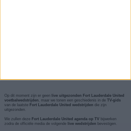
Op dit moment zijn er geen
live uitgezonden Fort Lauderdale United
voetbalwedstrijden
, maar we tonen een geschiedenis in de
TV-gids
van de laatste
Fort Lauderdale United wedstrijden
die zijn
uitgezonden.
We zullen deze
Fort Lauderdale United agenda op TV
bijwerken
zodra de officiële media de volgende
live wedstrijden
bevestigen.