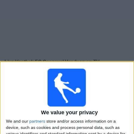
Gratis
Widget
Live Voetbal: FC Cascavel Vandaag op TV
×
FC Cascavel:
Op dit moment wordt er geen
voetbalwedstrijd uitgezonden. Je kunt de geschiedenis
van eerder uitgezonden wedstrijden bekijken.
Zaterdag, 15-2-2025
We value your privacy
20:00
Campeonato Paranaense
We and our
partners
store and/or access information on a
device, such as cookies and process personal data, such as
FC Cascavel
unique identifiers and standard information sent by a device for