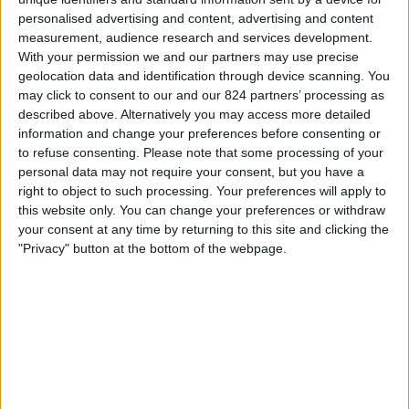
Rio Branco SC
personalised advertising and content, advertising and content
Fanatiz (Live bekijken)
measurement, audience research and services development.
With your permission we and our partners may use precise
geolocation data and identification through device scanning. You
Donderdag, 13-2-2025
may click to consent to our and our 824 partners’ processing as
00:00
Campeonato Paranaense
described above. Alternatively you may access more detailed
information and change your preferences before consenting or
Athletico-PR
to refuse consenting.
Please note that some processing of your
FC Cascavel
personal data may not require your consent, but you have a
right to object to such processing. Your preferences will apply to
Fanatiz (Live bekijken)
this website only. You can change your preferences or withdraw
your consent at any time by returning to this site and clicking the
Donderdag, 6-2-2025
"Privacy" button at the bottom of the webpage.
00:00
Campeonato Paranaense
FC Cascavel
Andraus Brasil
Fanatiz (Live bekijken)
Meer dagen