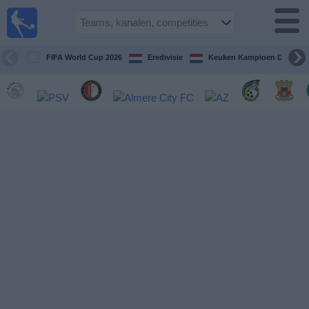
Voetbal
vandaag
op tv
FIFA World Cup 2026
Eredivisie
Keuken Kampioen Divisie
Gids Voetbal
TV
Voetbal
op
TV
Teams
Competities
TV-
kanalen
Nieuws