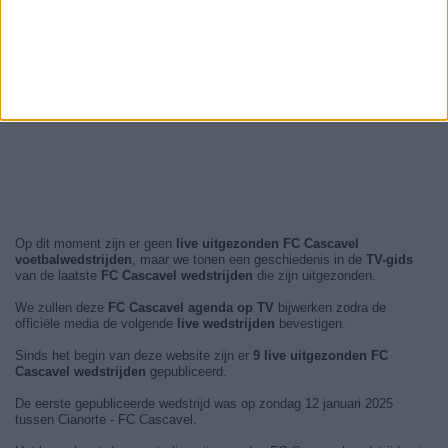
Op dit moment zijn er geen
live uitgezonden FC Cascavel
voetbalwedstrijden
, maar we tonen een geschiedenis in de
TV-gids
van de laatste
FC Cascavel wedstrijden
die zijn uitgezonden.
We zullen deze
FC Cascavel agenda op TV
bijwerken zodra de
officiële media de volgende
live wedstrijden
bevestigen.
Sinds het begin van deze website zijn er
9 live uitgezonden FC
Cascavel wedstrijden
gepubliceerd.
De eerste gepubliceerde wedstrijd was op zondag 12 januari 2025
tussen Cianorte - FC Cascavel.