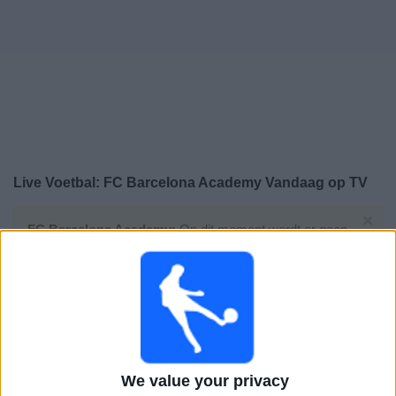
Gratis
Widget
Live Voetbal: FC Barcelona Academy Vandaag op TV
×
FC Barcelona Academy:
Op dit moment wordt er geen
voetbalwedstrijd uitgezonden. Je kunt de geschiedenis
van eerder uitgezonden wedstrijden bekijken.
Zondag, 24-5-2026
11:00
Copa Campeones Juvenil
Finale
We value your privacy