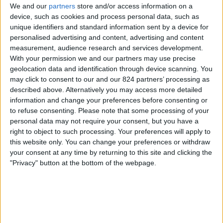
FC Barcelona Academy
We and our
partners
store and/or access information on a
Real Madrid Academy
device, such as cookies and process personal data, such as
unique identifiers and standard information sent by a device for
FC Barcelona PPV YouTube
personalised advertising and content, advertising and content
measurement, audience research and services development.
Donderdag, 14-5-2026
With your permission we and our partners may use precise
geolocation data and identification through device scanning. You
12:00
Copa Campeones Juvenil
may click to consent to our and our 824 partners’ processing as
1/4 Finales
described above. Alternatively you may access more detailed
FC Barcelona Academy
information and change your preferences before consenting or
to refuse consenting.
Please note that some processing of your
Tenerife Academy
personal data may not require your consent, but you have a
FC Barcelona PPV YouTube
right to object to such processing. Your preferences will apply to
this website only. You can change your preferences or withdraw
Zaterdag, 9-5-2026
your consent at any time by returning to this site and clicking the
"Privacy" button at the bottom of the webpage.
14:00
Copa Campeones Juvenil
1/4 Finales
Tenerife Academy
FC Barcelona Academy
FC Barcelona PPV YouTube