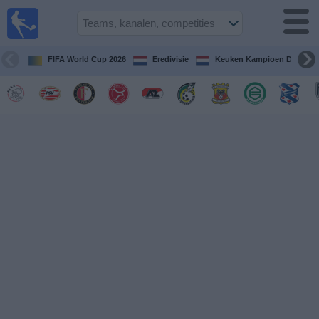
Voetbal
vandaag
op tv
FIFA World Cup 2026
Eredivisie
Keuken Kampioen Divisie
Gids Voetbal
TV
Voetbal
op
TV
Teams
Competities
TV-
kanalen
Nieuws