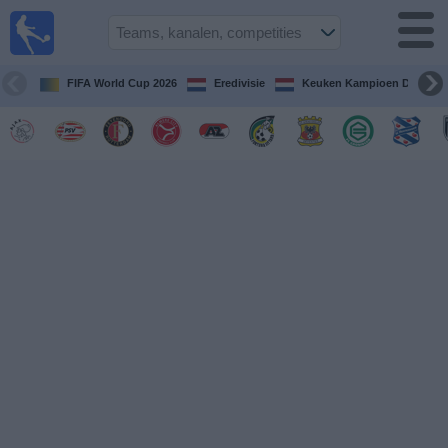
Voetbal
vandaag
op tv
FIFA World Cup 2026
Eredivisie
Keuken Kampioen Divisie
Gids Voetbal
TV
Voetbal
op
TV
Teams
Competities
TV-
kanalen
Nieuws