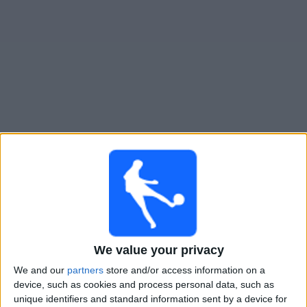
Gratis
Widget
Live Voetbal: FC Ararat-Armenia Vandaag op TV
×
FC Ararat-Armenia:
Op dit moment wordt er geen
voetbalwedstrijd uitgezonden. Je kunt de geschiedenis
van eerder uitgezonden wedstrijden bekijken.
Dinsdag, 28-7-2026
We value your privacy
21:00
Champions League
We and our
partners
store and/or access information on a
2e kwalificatieronde
device, such as cookies and process personal data, such as
unique identifiers and standard information sent by a device for