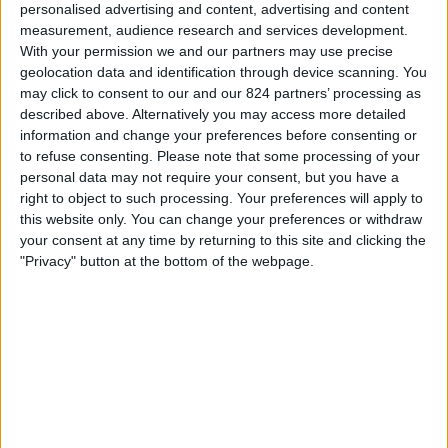
Shamrock Rovers
personalised advertising and content, advertising and content
measurement, audience research and services development.
FC Ararat-Armenia
With your permission we and our partners may use precise
OneFootball PPV
geolocation data and identification through device scanning. You
may click to consent to our and our 824 partners’ processing as
Dinsdag, 14-7-2026
described above. Alternatively you may access more detailed
information and change your preferences before consenting or
19:00
Champions League
to refuse consenting.
Please note that some processing of your
1st Qualifying Round
personal data may not require your consent, but you have a
right to object to such processing. Your preferences will apply to
Riga FC
this website only. You can change your preferences or withdraw
FC Ararat-Armenia
your consent at any time by returning to this site and clicking the
OneFootball PPV
"Privacy" button at the bottom of the webpage.
Dinsdag, 7-7-2026
18:00
Champions League
1st Qualifying Round
FC Ararat-Armenia
Riga FC
OneFootball PPV