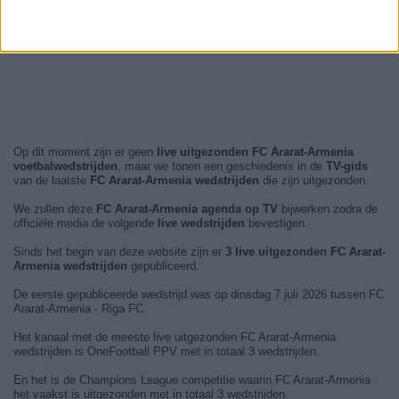
Op dit moment zijn er geen
live uitgezonden FC Ararat-Armenia
voetbalwedstrijden
, maar we tonen een geschiedenis in de
TV-gids
van de laatste
FC Ararat-Armenia wedstrijden
die zijn uitgezonden.
We zullen deze
FC Ararat-Armenia agenda op TV
bijwerken zodra de
officiële media de volgende
live wedstrijden
bevestigen.
Sinds het begin van deze website zijn er
3 live uitgezonden FC Ararat-
Armenia wedstrijden
gepubliceerd.
De eerste gepubliceerde wedstrijd was op dinsdag 7 juli 2026 tussen FC
Ararat-Armenia - Riga FC.
Het kanaal met de meeste live uitgezonden FC Ararat-Armenia
wedstrijden is OneFootball PPV met in totaal 3 wedstrijden.
En het is de Champions League competitie waarin FC Ararat-Armenia
het vaakst is uitgezonden met in totaal 3 wedstrijden.