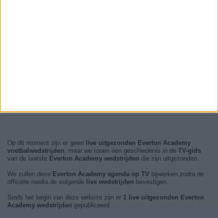
Op dit moment zijn er geen
live uitgezonden Everton Academy
voetbalwedstrijden
, maar we tonen een geschiedenis in de
TV-gids
van de laatste
Everton Academy wedstrijden
die zijn uitgezonden.
We zullen deze
Everton Academy agenda op TV
bijwerken zodra de
officiële media de volgende
live wedstrijden
bevestigen.
Sinds het begin van deze website zijn er
1 live uitgezonden Everton
Academy wedstrijden
gepubliceerd.