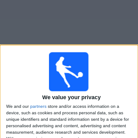
Gratis
Widget
Live Voetbal: Everton Academy Vandaag op TV
×
Everton Academy:
Op dit moment wordt er geen
voetbalwedstrijd uitgezonden. Je kunt de geschiedenis
van eerder uitgezonden wedstrijden bekijken.
We value your privacy
We and our
partners
store and/or access information on a
Vrijdag, 13-3-2026
device, such as cookies and process personal data, such as
unique identifiers and standard information sent by a device for
20:00
FA Youth Cup
personalised advertising and content, advertising and content
measurement, audience research and services development.