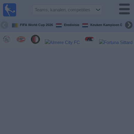
Voetbal
vandaag
op tv
FIFA World Cup 2026
Eredivisie
Keuken Kampioen Divisie
Gids Voetbal
TV
Voetbal
op
TV
Teams
Competities
TV-
kanalen
Nieuws