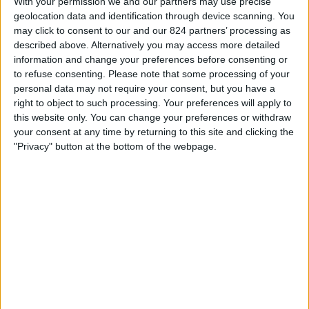
With your permission we and our partners may use precise
geolocation data and identification through device scanning. You
Man City Academy
may click to consent to our and our 824 partners’ processing as
Everton Academy
described above. Alternatively you may access more detailed
information and change your preferences before consenting or
City+
to refuse consenting.
Please note that some processing of your
personal data may not require your consent, but you have a
right to object to such processing. Your preferences will apply to
STATISTIEKE GEGEVENS VAN HET EVERTON ACADEMY
this website only. You can change your preferences or withdraw
TEAM OP TELEVISIE IN NEDERLAND
your consent at any time by returning to this site and clicking the
Vanaf vandaag,
7-8-2026
, en sinds deze website begon met het
"Privacy" button at the bottom of the webpage.
verzamelen van statistische gegevens over wanneer en waar de
Voetbal
wedstrijden van het
Everton Academy
team op televisie worden
uitgezonden in
Nederland
, welke begon op
11-1-2025
, kunnen wij de
volgende informatie verstrekken:
4
Televisie-Uitzendingen
0 Gratis wedstrijden
0%