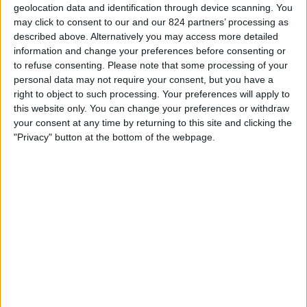
geolocation data and identification through device scanning. You
TELEVISIE IN NEDERLAND
may click to consent to our and our 824 partners’ processing as
described above. Alternatively you may access more detailed
Vanaf vandaag,
8-8-2026
, en sinds deze website begon met het
information and change your preferences before consenting or
verzamelen van statistische gegevens over wanneer en waar de
Voetbal
to refuse consenting.
Please note that some processing of your
wedstrijden van het
Dep. Tachira
team op televisie worden uitgezonden in
personal data may not require your consent, but you have a
Nederland
, welke begon op
29-5-2025
, kunnen wij de volgende
right to object to such processing. Your preferences will apply to
informatie verstrekken:
this website only. You can change your preferences or withdraw
12
your consent at any time by returning to this site and clicking the
"Privacy" button at the bottom of the webpage.
Televisie-Uitzendingen
11 Gratis wedstrijden
91,67%
1 Paid gamesBetaalde wedstrijden
8,33%
LAATSTE GRATIS WEDSTRIJD
Dep. Tachira - Portuguesa
5-8-2026 Liga FUTVE por LigaFUTVE App
Ranglijst op kanalen