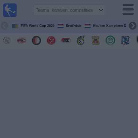
Voetbal
vandaag
op tv
FIFA World Cup 2026
Eredivisie
Keuken Kampioen Divisie
Gids Voetbal
TV
Voetbal
op
TV
Teams
Competities
TV-
kanalen
Nieuws