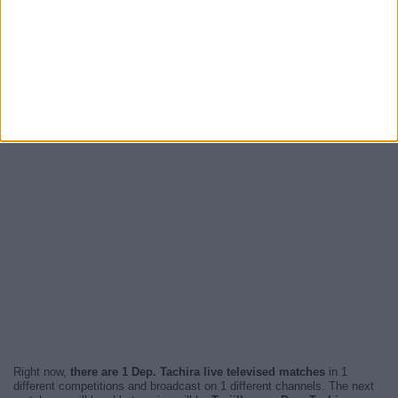
Right now,
there are 1 Dep. Tachira live televised matches
in 1
different competitions and broadcast on 1 different channels. The next