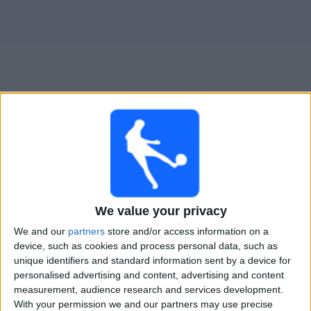
Gratis
Widget
Live Voetbal: Dep. Tachira Vandaag op TV
Voetbalwedstrijden today zondag, 9-8-2026
22:00
Liga FUTVE
We value your privacy
Trujillanos
We and our
partners
store and/or access information on a
Dep. Tachira
device, such as cookies and process personal data, such as
unique identifiers and standard information sent by a device for
LigaFUTVE App
personalised advertising and content, advertising and content
measurement, audience research and services development.
With your permission we and our partners may use precise
STATISTIEKE GEGEVENS VAN HET DEP. TACHIRA TEAM OP