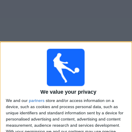
Gratis
Widget
Live Voetbal: CD Argentino Monte Maíz Vandaag op TV
×
CD Argentino Monte Maíz:
Op dit moment wordt er
geen voetbalwedstrijd uitgezonden. Je kunt de
geschiedenis van eerder uitgezonden wedstrijden
We value your privacy
bekijken.
We and our
partners
store and/or access information on a
device, such as cookies and process personal data, such as
Donderdag, 23-1-2025
unique identifiers and standard information sent by a device for
personalised advertising and content, advertising and content
01:10
Copa Argentina
measurement, audience research and services development.
1/32 Finales
With your permission we and our partners may use precise