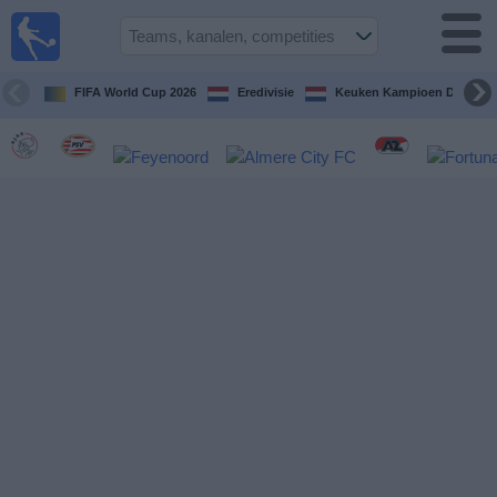
Voetbal
vandaag
op tv
FIFA World Cup 2026
Eredivisie
Keuken Kampioen Divisie
Gids Voetbal
TV
Voetbal
op
TV
Teams
Competities
TV-
kanalen
Nieuws