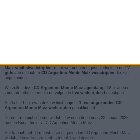
Op dit moment zijn er geen
live uitgezonden CD Argentino Monte
Maíz voetbalwedstrijden
, maar we tonen een geschiedenis in de
TV-
gids
van de laatste
CD Argentino Monte Maíz wedstrijden
die zijn
uitgezonden.
We zullen deze
CD Argentino Monte Maíz agenda op TV
bijwerken
zodra de officiële media de volgende
live wedstrijden
bevestigen.
Sinds het begin van deze website zijn er
1 live uitgezonden CD
Argentino Monte Maíz wedstrijden
gepubliceerd.
De eerste gepubliceerde wedstrijd was op donderdag 23 januari 2025
tussen Boca Juniors - CD Argentino Monte Maíz.
Het kanaal met de meeste live uitgezonden CD Argentino Monte Maíz
wedstrijden is Fanatiz met in totaal 1 wedstrijden.