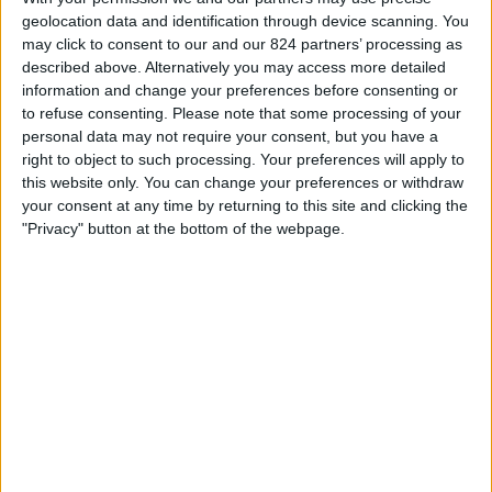
geolocation data and identification through device scanning. You
Boca Juniors
may click to consent to our and our 824 partners’ processing as
CD Argentino Monte Maíz
described above. Alternatively you may access more detailed
Fanatiz (Live bekijken)
information and change your preferences before consenting or
to refuse consenting.
Please note that some processing of your
personal data may not require your consent, but you have a
STATISTIEKE GEGEVENS VAN HET CD ARGENTINO MONTE
right to object to such processing. Your preferences will apply to
MAÍZ TEAM OP TELEVISIE IN NEDERLAND
this website only. You can change your preferences or withdraw
your consent at any time by returning to this site and clicking the
Vanaf vandaag,
7-8-2026
, en sinds deze website begon met het
"Privacy" button at the bottom of the webpage.
verzamelen van statistische gegevens over wanneer en waar de
Voetbal
wedstrijden van het
CD Argentino Monte Maíz
team op televisie worden
uitgezonden in
Nederland
, welke begon op
23-1-2025
, kunnen wij de
volgende informatie verstrekken:
1
Televisie-Uitzendingen
0 Gratis wedstrijden
0%
1 Paid gamesBetaalde wedstrijden