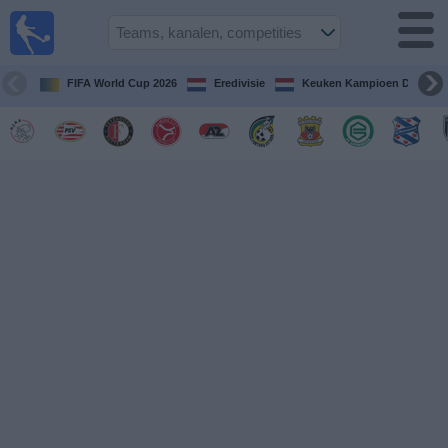
Voetbal
vandaag
op tv
FIFA World Cup 2026
Eredivisie
Keuken Kampioen Divisie
Gids Voetbal
TV
Voetbal
op
TV
Teams
Competities
TV-
kanalen
Nieuws