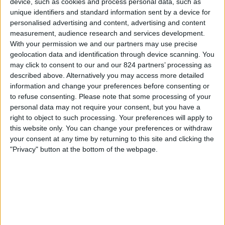
device, such as cookies and process personal data, such as
Borussia Dortmund
unique identifiers and standard information sent by a device for
Viaplay
personalised advertising and content, advertising and content
measurement, audience research and services development.
Zondag, 17-5-2026
With your permission we and our partners may use precise
geolocation data and identification through device scanning. You
08:00
J1 League
may click to consent to our and our 824 partners’ processing as
described above. Alternatively you may access more detailed
C-Osaka
information and change your preferences before consenting or
Nagoya
to refuse consenting.
Please note that some processing of your
J.LEAGUE International YouTube
personal data may not require your consent, but you have a
right to object to such processing. Your preferences will apply to
this website only. You can change your preferences or withdraw
Zaterdag, 9-5-2026
your consent at any time by returning to this site and clicking the
09:00
J1 League
"Privacy" button at the bottom of the webpage.
C-Osaka
V-Varen Nagasaki
J.LEAGUE International YouTube
Meer dagen