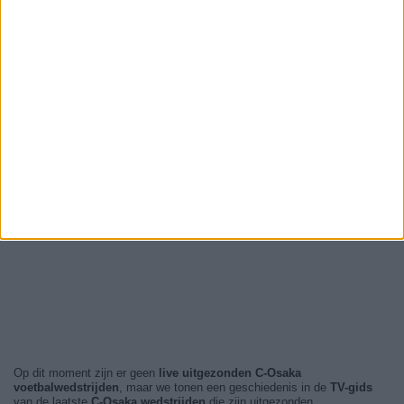
Op dit moment zijn er geen
live uitgezonden C-Osaka
voetbalwedstrijden
, maar we tonen een geschiedenis in de
TV-gids
van de laatste
C-Osaka wedstrijden
die zijn uitgezonden.