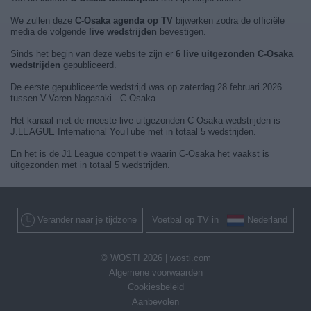
We zullen deze
C-Osaka agenda op TV
bijwerken zodra de officiële
media de volgende
live wedstrijden
bevestigen.
Sinds het begin van deze website zijn er
6 live uitgezonden C-Osaka
wedstrijden
gepubliceerd.
De eerste gepubliceerde wedstrijd was op zaterdag 28 februari 2026
tussen V-Varen Nagasaki - C-Osaka.
Het kanaal met de meeste live uitgezonden C-Osaka wedstrijden is
J.LEAGUE International YouTube met in totaal 5 wedstrijden.
En het is de J1 League competitie waarin C-Osaka het vaakst is
uitgezonden met in totaal 5 wedstrijden.
Verander naar je tijdzone
Voetbal op TV in
Nederland
© WOSTI 2026 |
wosti.com
Algemene voorwaarden
Cookiesbeleid
Aanbevolen