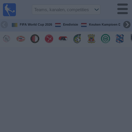
Voetbal
vandaag
op tv
FIFA World Cup 2026
Eredivisie
Keuken Kampioen Divisie
Gids Voetbal
TV
Voetbal
op
TV
Teams
Competities
TV-
kanalen
Nieuws