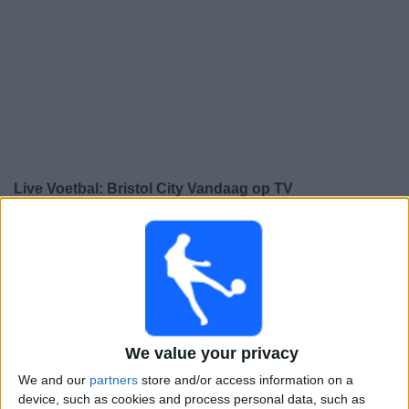
Gratis
Widget
Live Voetbal: Bristol City Vandaag op TV
×
Bristol City:
Op dit moment wordt er geen
voetbalwedstrijd uitgezonden. Je kunt de geschiedenis
van eerder uitgezonden wedstrijden bekijken.
Zaterdag, 21-3-2026
We value your privacy
16:00
Championship
We and our
partners
store and/or access information on a
Bristol City
device, such as cookies and process personal data, such as