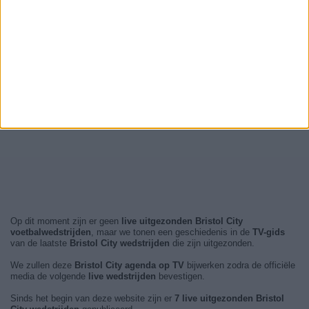
Op dit moment zijn er geen
live uitgezonden Bristol City
voetbalwedstrijden
, maar we tonen een geschiedenis in de
TV-gids
van de laatste
Bristol City wedstrijden
die zijn uitgezonden.
We zullen deze
Bristol City agenda op TV
bijwerken zodra de officiële
media de volgende
live wedstrijden
bevestigen.
Sinds het begin van deze website zijn er
7 live uitgezonden Bristol