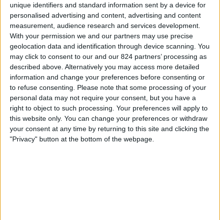
West Bromwich Albion FC
unique identifiers and standard information sent by a device for
personalised advertising and content, advertising and content
Viaplay
measurement, audience research and services development.
With your permission we and our partners may use precise
Dinsdag, 10-3-2026
geolocation data and identification through device scanning. You
may click to consent to our and our 824 partners’ processing as
20:45
Championship
described above. Alternatively you may access more detailed
Leicester City
information and change your preferences before consenting or
to refuse consenting.
Please note that some processing of your
Bristol City
personal data may not require your consent, but you have a
Viaplay
right to object to such processing. Your preferences will apply to
this website only. You can change your preferences or withdraw
Zaterdag, 7-3-2026
your consent at any time by returning to this site and clicking the
"Privacy" button at the bottom of the webpage.
16:00
Championship
Bristol City
Coventry City
Viaplay
Meer dagen