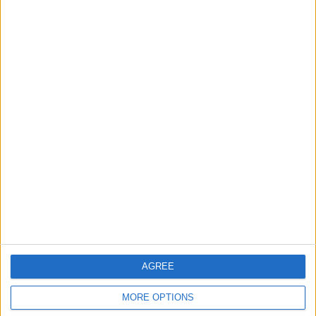
50%
10 Uitwedstrijden
50%
TOTAAL
MAXIMAAL
TOTAAL
4
4
13
COMPETITIES
VS SL Benfica
Tegenstanders
Ranglijst op teams
SL Benfica
4 (20%)
Sporting CP
3 (15%)
FC Porto
3 (15%)
Vitória SC
1 (5%)
Rangers FC
1 (5%)
Bekijk volledige ranglijst
AGREE
Ranglijst op competities
MORE OPTIONS