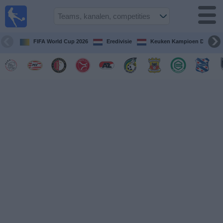
Voetbal
vandaag
op tv
FIFA World Cup 2026
Eredivisie
Keuken Kampioen Divisie
Gids Voetbal
TV
Voetbal
op
TV
Teams
Competities
TV-
kanalen
Nieuws