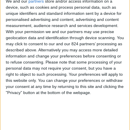
FK Zeleznicar Pancevo
We and our
partners
store and/or access information on a
device, such as cookies and process personal data, such as
SC Braga
unique identifiers and standard information sent by a device for
OneFootball PPV
personalised advertising and content, advertising and content
measurement, audience research and services development.
Donderdag, 7-5-2026
With your permission we and our partners may use precise
geolocation data and identification through device scanning. You
21:00
Europa League
may click to consent to our and our 824 partners’ processing as
Halve finales
described above. Alternatively you may access more detailed
information and change your preferences before consenting or
SC Freiburg
to refuse consenting.
Please note that some processing of your
SC Braga
personal data may not require your consent, but you have a
Ziggo Sport 2
RTL
VRT Canvas
right to object to such processing. Your preferences will apply to
this website only. You can change your preferences or withdraw
your consent at any time by returning to this site and clicking the
Donderdag, 16-4-2026
"Privacy" button at the bottom of the webpage.
21:00
Europa League
1/4 Finales
Real Betis
SC Braga
Kanaal nog te bevestigen