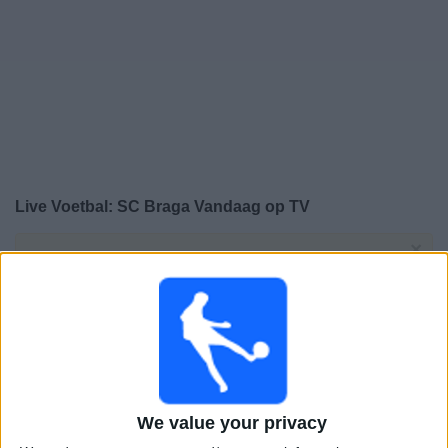
Gratis
Widget
Live Voetbal: SC Braga Vandaag op TV
×
SC Braga:
Op dit moment wordt er geen
voetbalwedstrijd uitgezonden. Je kunt de geschiedenis
van eerder uitgezonden wedstrijden bekijken.
Woensdag, 22-7-2026
21:00
Conference League
2e kwalificatieronde
We value your privacy