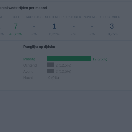
antal wedstrijden per maand
NI
JULI
AUGUSTUS
SEPTEMBER
OKTOBER
NOVEMBER
DECEMBER
2
7
-
1
-
-
3
5%
43,75%
- %
6,25%
- %
- %
18,75%
Ranglijst op tijdslot
Middag
12 (75%)
Ochtend
2 (12,5%)
Avond
2 (12,5%)
Nacht
0 (0%)