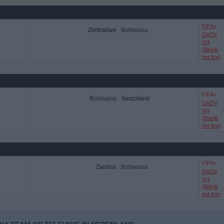
FIFA+
Zimbabwe
Botswana
DAZN
Vrij
(Bekijk
het live)
FIFA+
Botswana
Swaziland
DAZN
Vrij
(Bekijk
het live)
FIFA+
Zambia
Botswana
DAZN
Vrij
(Bekijk
het live)