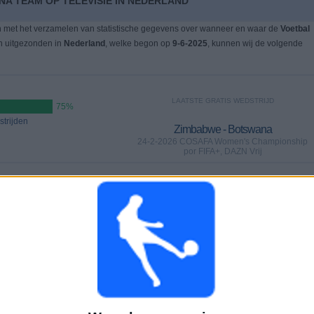
NA TEAM OP TELEVISIE IN NEDERLAND
n met het verzamelen van statistische gegevens over wanneer en waar de
Voetbal
n uitgezonden in
Nederland
, welke begon op
9-6-2025
, kunnen wij de volgende
LAATSTE GRATIS WEDSTRIJD
75%
trijden
Zimbabwe - Botswana
24-2-2026 COSAFA Women's Championship
por FIFA+, DAZN Vrij
WEDSTRIJDEN
DAGEN
TOTAAL
5%)
0
163
7
Aaneengeschakelde
Zonder gratis
Televisiekanalen
betaalde
wedstrijd