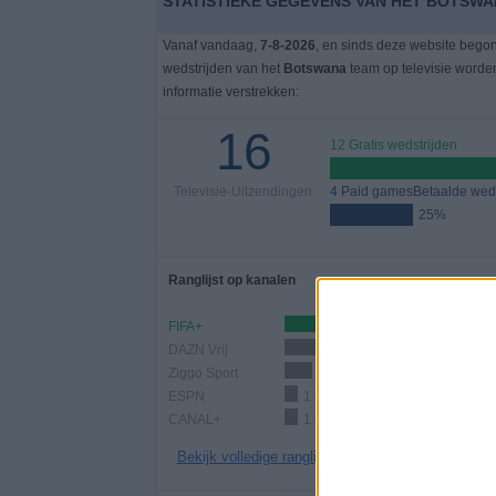
STATISTIEKE GEGEVENS VAN HET BOTSWA
Vanaf vandaag,
7-8-2026
, en sinds deze website bego
wedstrijden van het
Botswana
team op televisie worde
informatie verstrekken:
16
12 Gratis wedstrijden
Televisie-Uitzendingen
4 Paid gamesBetaalde weds
25%
Ranglijst op kanalen
FIFA+
12 (7
DAZN Vrij
3 (18,75%)
Ziggo Sport
2 (12,5%)
ESPN
1 (6,25%)
CANAL+
1 (6,25%)
Bekijk volledige ranglijst