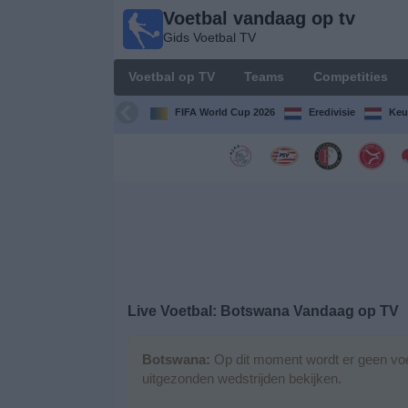
Voetbal vandaag op tv
Voetbal
Gids Voetbal TV
vandaag
op tv
Voetbal op TV
Teams
Competities
Gids Voetbal
TV
FIFA World Cup 2026
Eredivisie
Keu
Voetbal
op
TV
Teams
Competities
Live Voetbal: Botswana Vandaag op TV
TV-
kanalen
Botswana:
Op dit moment wordt er geen voe
uitgezonden wedstrijden bekijken.
Nieuws