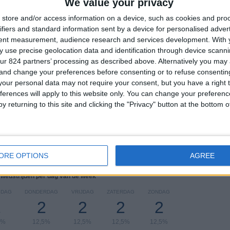
We value your privacy
TOTAAL
MAXIMAAL
TOTAAL
store and/or access information on a device, such as cookies and pro
6
4
11
ifiers and standard information sent by a device for personalised adver
tent measurement, audience research and services development.
With 
COMPETITIES
VS Zambia
Tegenstanders
 use precise geolocation data and identification through device scanni
ur 824 partners’ processing as described above. Alternatively you ma
Ranglijst op competities
 and change your preferences before consenting or to refuse consentin
our personal data may not require your consent, but you have a right t
COSAFA U20 Women's Championship
4 (25%)
ferences will apply to this website only. You can change your preferen
COSAFA U20 Championship
3 (18,75%)
y returning to this site and clicking the "Privacy" button at the bottom
Afrika Cup
3 (18,75%)
COSAFA Women's Championship
3 (18,75%)
COSAFA Cup
2 (12,5%)
Bekijk volledige ranglijst
ORE OPTIONS
AGREE
 wedstrijden per dag van de week
SDAG
DONDERDAG
VRIJDAG
ZATERDAG
ZONDAG
2
2
2
2
2
5%
12,5%
12,5%
12,5%
12,5%