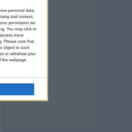
cess personal data,
tising and content,
your permission we
ng. You may click to
y access more
g.
Please note that
o object to such
ces or withdraw your
 of the webpage.