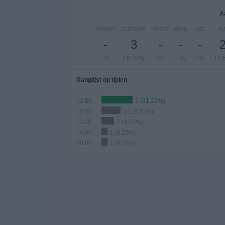
A
JANUARI
FEBRUARI
MAART
APRIL
MEI
JU
-
3
-
-
-
- %
18,75%
- %
- %
- %
12,
Ranglijst op tijden
12:00
5 (31,25%)
15:00
3 (18,75%)
11:00
2 (12,5%)
14:00
1 (6,25%)
20:00
1 (6,25%)