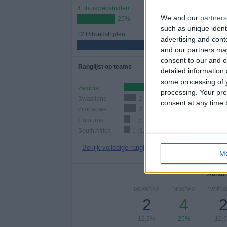
4 Thuiswedstrijden
We and our
partners
25%
such as unique ident
12 Uitwedstrijden
advertising and con
75%
and our partners may
consent to our and o
Ranglijst op teams
detailed information
some processing of y
Zambia
4 (25%)
processing. Your pre
Swaziland
2 (12,5%)
consent at any time b
Zimbabwe
2 (12,5%)
Comoros
1 (6,25%)
South Africa
1 (6,25%)
Bekijk volledige ranglijst
M
Aantal
MAANDAG
DINSDAG
WOEN
2
4
12,5%
25%
12,