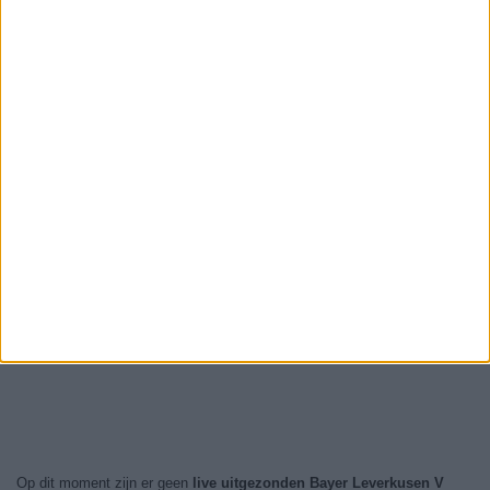
Op dit moment zijn er geen
live uitgezonden Bayer Leverkusen V