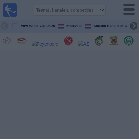
Voetbal
vandaag
op tv
FIFA World Cup 2026
Eredivisie
Keuken Kampioen Divisie
Gids Voetbal
TV
Voetbal
op
TV
Teams
Competities
TV-
kanalen
Nieuws