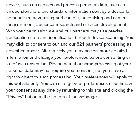
Bayer Leverkusen V
device, such as cookies and process personal data, such as
Viaplay
unique identifiers and standard information sent by a device for
personalised advertising and content, advertising and content
measurement, audience research and services development.
Maandag, 30-3-2026
With your permission we and our partners may use precise
18:00
Bundesliga - Vrouwen
geolocation data and identification through device scanning. You
may click to consent to our and our 824 partners’ processing as
Hamburger SV Frauen
described above. Alternatively you may access more detailed
information and change your preferences before consenting or
Bayer Leverkusen V
to refuse consenting.
Please note that some processing of your
Viaplay
personal data may not require your consent, but you have a
right to object to such processing. Your preferences will apply to
Zondag, 15-3-2026
this website only. You can change your preferences or withdraw
your consent at any time by returning to this site and clicking the
18:30
Bundesliga - Vrouwen
"Privacy" button at the bottom of the webpage.
VfL Wolfsburg V
Bayer Leverkusen V
W-Sport
Meer dagen