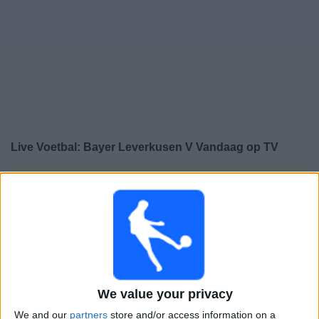
Gratis
Widget
Live Voetbal: Bayer Leverkusen V Vandaag op TV
×
Bayer Leverkusen V:
Op dit moment wordt er geen
voetbalwedstrijd uitgezonden. Je kunt de geschiedenis
van eerder uitgezonden wedstrijden bekijken.
Maandag, 11-5-2026
18:00
Bundesliga - Vrouwen
We value your privacy
RB Leipzig Women
We and our
partners
store and/or access information on a