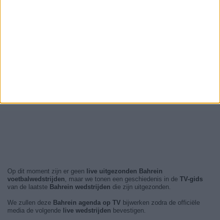
Op dit moment zijn er geen
live uitgezonden Bahrein
voetbalwedstrijden
, maar we tonen een geschiedenis in de
TV-gids
van de laatste
Bahrein wedstrijden
die zijn uitgezonden.
We zullen deze
Bahrein agenda op TV
bijwerken zodra de officiële
media de volgende
live wedstrijden
bevestigen.