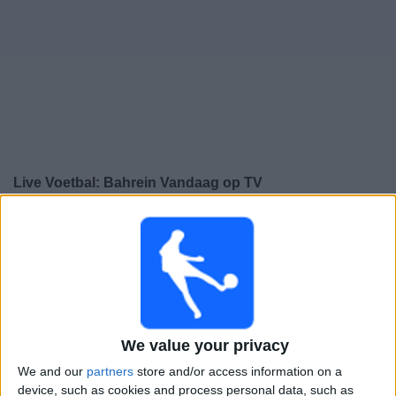
Gratis
Widget
Live Voetbal: Bahrein Vandaag op TV
×
Bahrein:
Op dit moment wordt er geen voetbalwedstrijd
uitgezonden. Je kunt de geschiedenis van eerder
uitgezonden wedstrijden bekijken.
Dinsdag, 10-6-2025
We value your privacy
13:00
FIFA World Cup 2026
AFC-kwalificatie
We and our
partners
store and/or access information on a
device, such as cookies and process personal data, such as