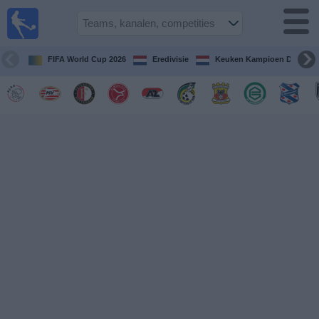
Voetbal
vandaag
op tv
FIFA World Cup 2026
Eredivisie
Keuken Kampioen Divisie
Gids Voetbal
TV
Voetbal
op
TV
Teams
Competities
TV-
kanalen
Nieuws