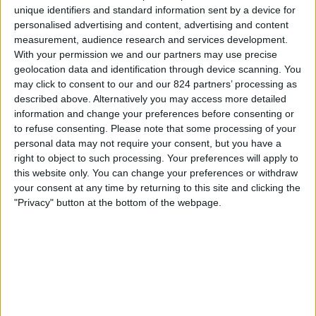
China
unique identifiers and standard information sent by a device for
Bahrein
personalised advertising and content, advertising and content
ESPN 2
WatchESPN
CANAL+
measurement, audience research and services development.
With your permission we and our partners may use precise
geolocation data and identification through device scanning. You
Donderdag, 5-6-2025
may click to consent to our and our 824 partners’ processing as
18:00
FIFA World Cup 2026
described above. Alternatively you may access more detailed
AFC-kwalificatie
information and change your preferences before consenting or
to refuse consenting.
Please note that some processing of your
Bahrein
personal data may not require your consent, but you have a
right to object to such processing. Your preferences will apply to
Saudi Arabia
this website only. You can change your preferences or withdraw
CANAL+
ESPN
WatchESPN
your consent at any time by returning to this site and clicking the
"Privacy" button at the bottom of the webpage.
Dinsdag, 25-3-2025
14:45
FIFA World Cup 2026
AFC-kwalificatie
Indonesië
Bahrein
CANAL+
ESPN
WatchESPN