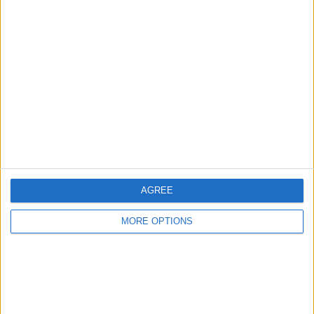
1
1
4
COMPETITIES
VS Japan
Tegenstanders
Ranglijst op teams
Japan
1 (25%)
Indonesië
1 (25%)
China
1 (25%)
Saudi Arabia
1 (25%)
Bekijk volledige ranglijst
AGREE
Ranglijst op competities
MORE OPTIONS
FIFA World Cup 2026
4 (100%)
Bekijk volledige ranglijst
Aantal wedstrijden per dag van de week