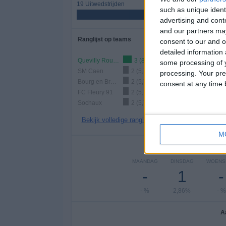
19 Uitwedstrijden
such as unique ident
54,29%
advertising and con
and our partners may
Ranglijst op teams
consent to our and o
detailed information
Quevilly Rouen
3 (8,57%)
some processing of y
SM Caen
2 (5,71%)
processing. Your pre
Bourg en Bresse
2 (5,71%)
consent at any time b
FC Fleury 91
2 (5,71%)
Sochaux
2 (5,71%)
Bekijk volledige ranglijst
M
Aantal
MAANDAG
DINSDAG
WOENS
-
1
-
- %
2,86%
- %
A