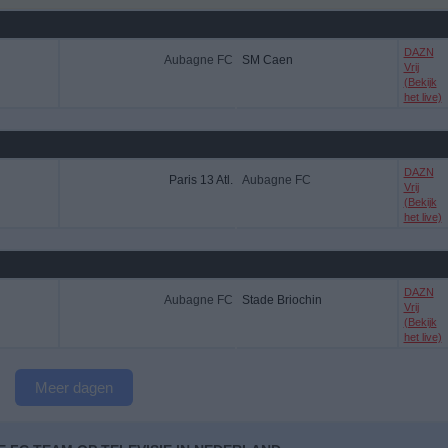
DAZN
Aubagne FC
SM Caen
Vrij
(Bekijk
het live)
DAZN
Paris 13 Atl.
Aubagne FC
Vrij
(Bekijk
het live)
DAZN
Aubagne FC
Stade Briochin
Vrij
(Bekijk
het live)
Meer dagen