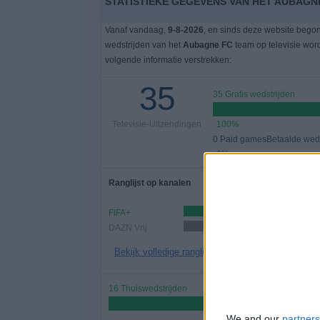
STATISTIEKE GEGEVENS VAN HET AUBAGNE
Vanaf vandaag,
9-8-2026
, en sinds deze website bego
wedstrijden van het
Aubagne FC
team op televisie wor
volgende informatie verstrekken:
35
35 Gratis wedstrijden
Televisie-Uitzendingen
100%
0 Paid gamesBetaalde weds
0%
Ranglijst op kanalen
FIFA+
29 
DAZN Vrij
17 (48,57%)
Bekijk volledige ranglijst
16 Thuiswedstrijden
45,71%
We and our
partners