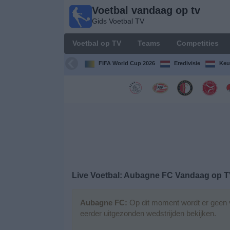
Voetbal vandaag op tv
Voetbal
Gids Voetbal TV
vandaag
op tv
Voetbal op TV
Teams
Competities
Gids Voetbal
TV
FIFA World Cup 2026
Eredivisie
Keu
Voetbal
op
TV
Teams
Competities
Live Voetbal: Aubagne FC Vandaag op 
TV-
kanalen
Aubagne FC:
Op dit moment wordt er geen v
eerder uitgezonden wedstrijden bekijken.
Nieuws