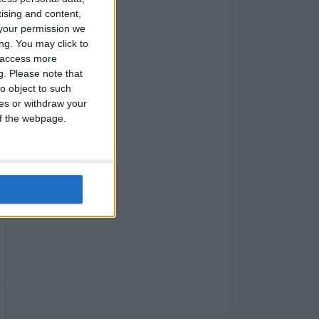
tising and content,
your permission we
ng. You may click to
y access more
g.
Please note that
o object to such
ces or withdraw your
 of the webpage.