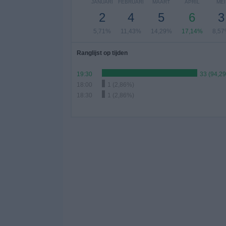
JANUARI
FEBRUARI
MAART
APRIL
MEI
2
4
5
6
3
5,71%
11,43%
14,29%
17,14%
8,5
Ranglijst op tijden
19:30
33 (94,2
18:00
1 (2,86%)
18:30
1 (2,86%)