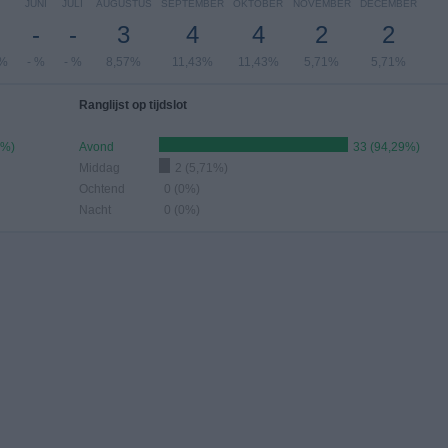
JUNI
JULI
AUGUSTUS
SEPTEMBER
OKTOBER
NOVEMBER
DECEMBER
-
-
3
4
4
2
2
7%
- %
- %
8,57%
11,43%
11,43%
5,71%
5,71%
Ranglijst op tijdslot
9%)
Avond
33 (94,29%)
Middag
2 (5,71%)
Ochtend
0 (0%)
Nacht
0 (0%)