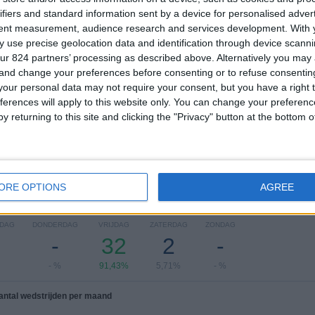
ifiers and standard information sent by a device for personalised adver
COMPETITIES
VS Quevilly
Tegenstanders
Rouen
tent measurement, audience research and services development.
With 
 use precise geolocation data and identification through device scanni
Ranglijst op competities
ur 824 partners’ processing as described above. Alternatively you ma
 and change your preferences before consenting or to refuse consentin
Ligue 3
35 (100%)
our personal data may not require your consent, but you have a right t
ferences will apply to this website only. You can change your preferen
Bekijk volledige ranglijst
y returning to this site and clicking the "Privacy" button at the bottom
ORE OPTIONS
AGREE
 wedstrijden per dag van de week
DAG
DONDERDAG
VRIJDAG
ZATERDAG
ZONDAG
-
32
2
-
- %
91,43%
5,71%
- %
antal wedstrijden per maand