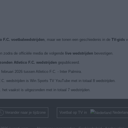
co F.C. voetbalwedstrijden
, maar we tonen een geschiedenis in de
TV-gids
v
n zodra de officiële media de volgende
live wedstrijden
bevestigen.
ezonden Atletico F.C. wedstrijden
gepubliceerd.
ebruari 2026 tussen Atletico F.C. - Inter Palmira.
.C. wedstrijden is Win Sports TV YouTube met in totaal 8 wedstrijden.
. het vaakst is uitgezonden met in totaal 7 wedstrijden.
Verander naar je tijdzone
Voetbal op TV in
Nederlan