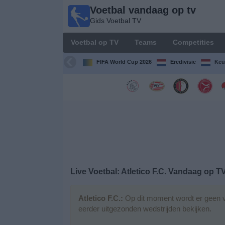
Voetbal vandaag op tv
Voetbal
Gids Voetbal TV
vandaag
op tv
Voetbal op TV
Teams
Competities
Gids Voetbal
TV
FIFA World Cup 2026
Eredivisie
Keu
Voetbal
op
TV
Teams
Competities
Live Voetbal: Atletico F.C. Vandaag op T
TV-
kanalen
Atletico F.C.:
Op dit moment wordt er geen v
eerder uitgezonden wedstrijden bekijken.
Nieuws