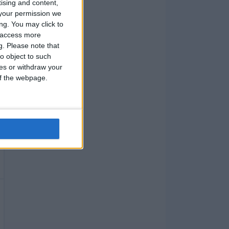
tising and content,
your permission we
ng. You may click to
y access more
g.
Please note that
o object to such
ces or withdraw your
 of the webpage.