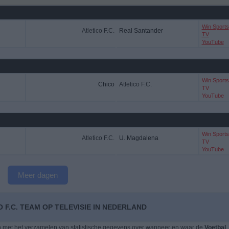
Win Sports
Atletico F.C.
Real Santander
TV
YouTube
Win Sports
Chico
Atletico F.C.
TV
YouTube
Win Sports
Atletico F.C.
U. Magdalena
TV
YouTube
Meer dagen
 F.C. TEAM OP TELEVISIE IN NEDERLAND
n met het verzamelen van statistische gegevens over wanneer en waar de
Voetbal