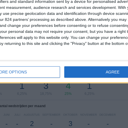
ifiers and standard information sent by a device for personalised adver
tent measurement, audience research and services development.
With 
Ranglijst op competities
 use precise geolocation data and identification through device scanni
ur 824 partners’ processing as described above. Alternatively you ma
Primera B
13 (81,25%)
 and change your preferences before consenting or to refuse consentin
Copa Colombia
3 (18,75%)
our personal data may not require your consent, but you have a right t
Bekijk volledige ranglijst
ferences will apply to this website only. You can change your preferen
y returning to this site and clicking the "Privacy" button at the bottom
 wedstrijden per dag van de week
ORE OPTIONS
AGREE
DAG
DONDERDAG
VRIJDAG
ZATERDAG
ZONDAG
1
3
4
1
%
6,25%
18,75%
25%
6,25%
antal wedstrijden per maand
JUNI
JULI
AUGUSTUS
SEPTEMBER
OKTOBER
NOVEMBER
DECEMBER
-
-
2
-
3
-
-