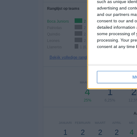
such as unique ident
advertising and con
Ranglijst op teams
and our partners may
consent to our and o
Boca Juniors
2 (12,5%)
detailed information
Patriotas
2 (12,5%)
some processing of y
Quindio
2 (12,5%)
processing. Your pre
Leones
2 (12,5%)
consent at any time b
Llaneros
1 (6,25%)
Bekijk volledige ranglijst
Aantal
M
MAANDAG
DINSDAG
WOENS
4
1
2
25%
6,25%
12,5
A
JANUARI
FEBRUARI
MAART
APRIL
MEI
1
2
2
2
4