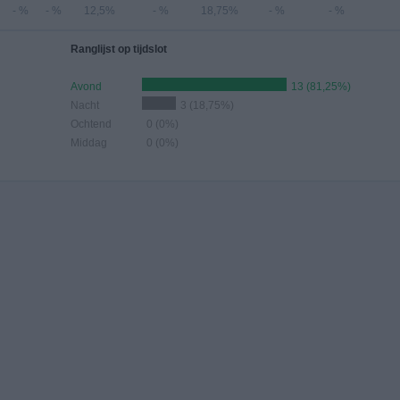
- %
- %
12,5%
- %
18,75%
- %
- %
Ranglijst op tijdslot
Avond
13 (81,25%)
Nacht
3 (18,75%)
Ochtend
0 (0%)
Middag
0 (0%)