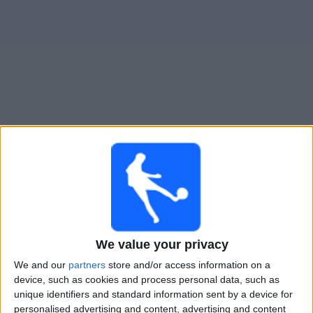
Gratis
Widget
Live Voetbal: AS Monaco Academy Vandaag op TV
×
AS Monaco Academy:
Op dit moment wordt er geen
voetbalwedstrijd uitgezonden. Je kunt de geschiedenis
van eerder uitgezonden wedstrijden bekijken.
We value your privacy
Dinsdag, 3-2-2026
We and our
partners
store and/or access information on a
16:00
UEFA Youth League
device, such as cookies and process personal data, such as
1/16 Finales
unique identifiers and standard information sent by a device for
personalised advertising and content, advertising and content