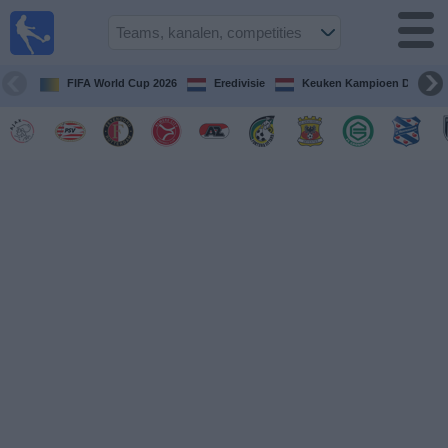
Voetbal
vandaag
op tv
FIFA World Cup 2026
Eredivisie
Keuken Kampioen Divisie
Gids Voetbal
TV
Voetbal
op
TV
Teams
Competities
TV-
kanalen
Nieuws