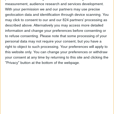
Club Brugge Academy
measurement, audience research and services development.
AS Monaco Academy
With your permission we and our partners may use precise
UEFA TV
geolocation data and identification through device scanning. You
may click to consent to our and our 824 partners’ processing as
described above. Alternatively you may access more detailed
Woensdag, 22-10-2025
information and change your preferences before consenting or
14:00
UEFA Youth League
to refuse consenting.
Please note that some processing of your
Ligafase
personal data may not require your consent, but you have a
right to object to such processing. Your preferences will apply to
AS Monaco Academy
this website only. You can change your preferences or withdraw
Tottenham Academy
your consent at any time by returning to this site and clicking the
"Privacy" button at the bottom of the webpage.
UEFA TV
Ziggo Sport
STATISTIEKE GEGEVENS VAN HET AS MONACO ACADEMY
TEAM OP TELEVISIE IN NEDERLAND
Vanaf vandaag,
6-8-2026
, en sinds deze website begon met het
verzamelen van statistische gegevens over wanneer en waar de
Voetbal
wedstrijden van het
AS Monaco Academy
team op televisie worden
uitgezonden in
Nederland
, welke begon op
22-10-2025
, kunnen wij de