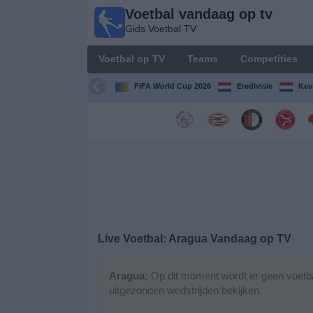
Voetbal vandaag op tv
Voetbal
Gids Voetbal TV
vandaag
op tv
Voetbal op TV
Teams
Competities
Gids Voetbal
TV
FIFA World Cup 2026
Eredivisie
Keu
Voetbal
op
TV
Teams
Competities
Live Voetbal: Aragua Vandaag op TV
TV-
kanalen
Aragua:
Op dit moment wordt er geen voetba
uitgezonden wedstrijden bekijken.
Nieuws