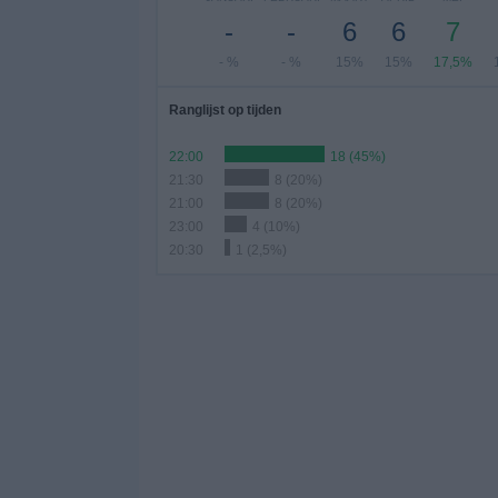
-
-
6
6
7
- %
- %
15%
15%
17,5%
Ranglijst op tijden
22:00
18 (45%)
21:30
8 (20%)
21:00
8 (20%)
23:00
4 (10%)
20:30
1 (2,5%)