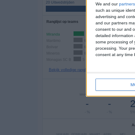
20 Uitwedstrijden
We and our
partners
50%
such as unique ident
advertising and con
Ranglijst op teams
and our partners may
consent to our and o
Miranda
7 (17,5%)
detailed information
Maritimo
6 (15%)
some processing of y
Bolivar
6 (15%)
processing. Your pre
Mineros
6 (15%)
consent at any time b
Monagas SC B
5 (12,5%)
Bekijk volledige ranglijst
M
Aantal
MAANDAG
DINSDAG
WOEN
-
-
- %
- %
5
A
JANUARI
FEBRUARI
MAART
APRIL
MEI