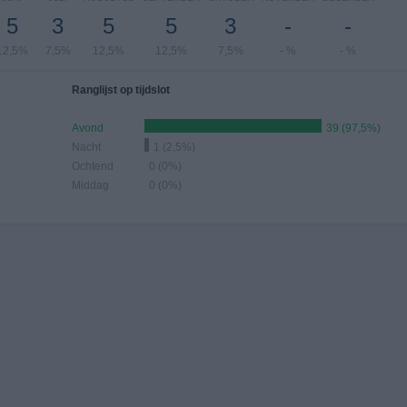
5
3
5
5
3
-
-
12,5%
7,5%
12,5%
12,5%
7,5%
- %
- %
Ranglijst op tijdslot
Avond
39 (97,5%)
Nacht
1 (2,5%)
Ochtend
0 (0%)
Middag
0 (0%)