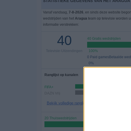
STATISTIEKE GEGEVENS VAN HET ARAGUA 
Vanaf vandaag,
7-8-2026
, en sinds deze website bego
wedstrijden van het
Aragua
team op televisie worden 
informatie verstrekken:
40
40 Gratis wedstrijden
Televisie-Uitzendingen
100%
0 Paid gamesBetaalde weds
0%
Ranglijst op kanalen
FIFA+
34
DAZN Vrij
12 (30%)
Bekijk volledige ranglijst
20 Thuiswedstrijden
50%