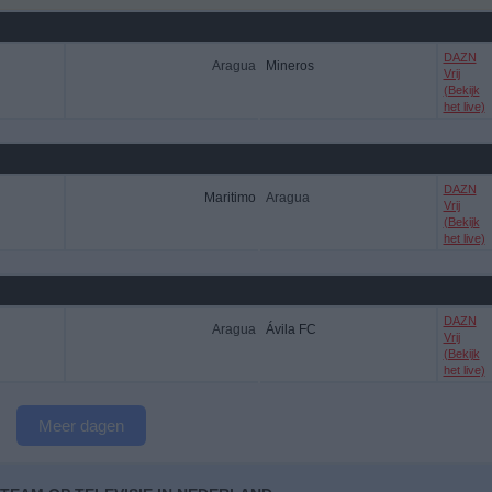
DAZN
Aragua
Mineros
Vrij
(Bekijk
het live)
DAZN
Maritimo
Aragua
Vrij
(Bekijk
het live)
DAZN
Aragua
Ávila FC
Vrij
(Bekijk
het live)
Meer dagen