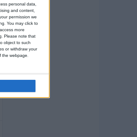
cess personal data,
tising and content,
your permission we
ng. You may click to
y access more
g.
Please note that
o object to such
ces or withdraw your
 of the webpage.