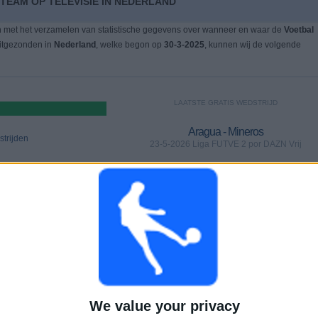
TEAM OP TELEVISIE IN NEDERLAND
n met het verzamelen van statistische gegevens over wanneer en waar de
Voetbal
uitgezonden in
Nederland
, welke begon op
30-3-2025
, kunnen wij de volgende
LAATSTE GRATIS WEDSTRIJD
Aragua - Mineros
trijden
23-5-2026 Liga FUTVE 2 por DAZN Vrij
WEDSTRIJDEN
DAGEN
TOTAAL
 (85%)
0
75
2
Aaneengeschakelde
Zonder gratis
Televisiekanalen
betaalde
wedstrijd
TOTAAL
MAXIMAAL
TOTAAL
We value your privacy
1
7
8