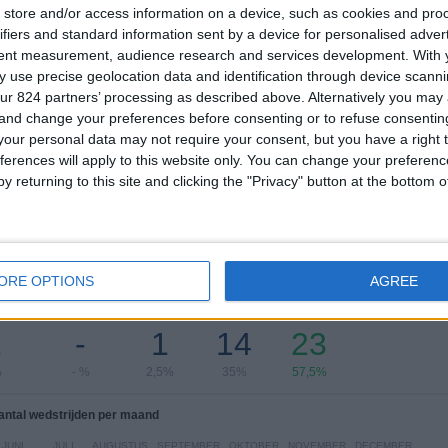
store and/or access information on a device, such as cookies and pro
COMPETITIES
VS Miranda
Tegenstanders
ifiers and standard information sent by a device for personalised adver
tent measurement, audience research and services development.
With 
Ranglijst op competities
 use precise geolocation data and identification through device scanni
ur 824 partners’ processing as described above. Alternatively you ma
Liga FUTVE 2
40 (100%)
 and change your preferences before consenting or to refuse consentin
our personal data may not require your consent, but you have a right t
Bekijk volledige ranglijst
ferences will apply to this website only. You can change your preferen
y returning to this site and clicking the "Privacy" button at the bottom
ORE OPTIONS
AGREE
 wedstrijden per dag van de week
SDAG
DONDERDAG
VRIJDAG
ZATERDAG
ZONDAG
2
-
1
14
23
%
- %
2,5%
35%
57,5%
antal wedstrijden per maand
JUNI
JULI
AUGUSTUS
SEPTEMBER
OKTOBER
NOVEMBER
DECEMBER