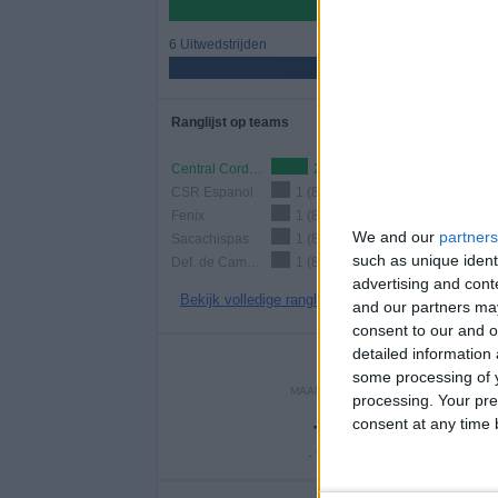
50%
6 Uitwedstrijden
50%
Ranglijst op teams
Central Cordoba
2 (16,67%)
CSR Espanol
1 (8,33%)
Fenix
1 (8,33%)
We and our
partners
Sacachispas
1 (8,33%)
such as unique ident
Def. de Cambaceres
1 (8,33%)
advertising and con
Bekijk volledige ranglijst
and our partners may
consent to our and o
detailed information
Aantal
some processing of y
MAANDAG
DINSDAG
WOENS
processing. Your pre
-
1
1
consent at any time b
- %
8,33%
8,33