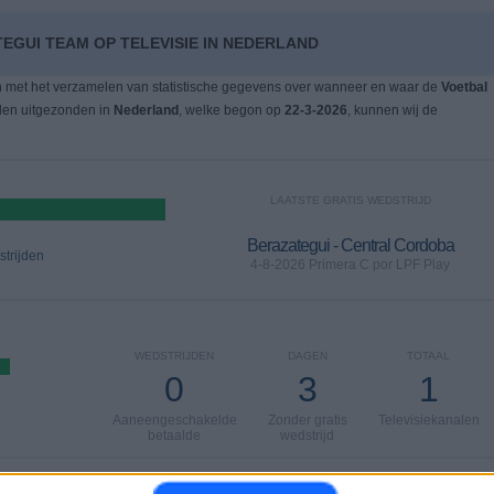
EGUI TEAM OP TELEVISIE IN NEDERLAND
n met het verzamelen van statistische gegevens over wanneer en waar de
Voetbal
den uitgezonden in
Nederland
, welke begon op
22-3-2026
, kunnen wij de
LAATSTE GRATIS WEDSTRIJD
Berazategui - Central Cordoba
trijden
4-8-2026 Primera C por LPF Play
WEDSTRIJDEN
DAGEN
TOTAAL
0
3
1
Aaneengeschakelde
Zonder gratis
Televisiekanalen
betaalde
wedstrijd
TOTAAL
MAXIMAAL
TOTAAL