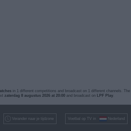
matches
in 1 different competitions and broadcast on 1 different channels. The 
ext
zaterdag 8 augustus 2026 at 20:00
and broadcast on
LPF Play
.
Verander naar je tijdzone
Voetbal op TV in
Nederland