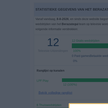
STATISTIEKE GEGEVENS VAN HET BERAZAT
Gratis
Widget
Vanaf vandaag,
8-8-2026
, en sinds deze website bego
wedstrijden van het
Berazategui
team op televisie wor
volgende informatie verstrekken:
12
12 Gratis wedstrijden
Televisie-Uitzendingen
100%
0 Paid gamesBetaalde weds
0%
Ranglijst op kanalen
LPF Play
12 (100%)
Bekijk volledige ranglijst
6 Thuiswedstrijden