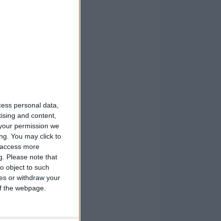
cess personal data,
tising and content,
your permission we
ng. You may click to
y access more
g.
Please note that
o object to such
ces or withdraw your
 of the webpage.