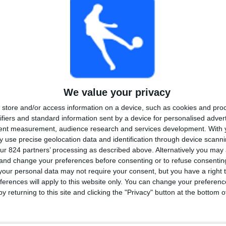
1
2
11
COMPETITIES
VS Central
Tegenstanders
Cordoba
Ranglijst op competities
Primera C
12 (100%)
We value your privacy
Bekijk volledige ranglijst
store and/or access information on a device, such as cookies and pro
ifiers and standard information sent by a device for personalised adver
tent measurement, audience research and services development.
With 
 use precise geolocation data and identification through device scanni
ur 824 partners’ processing as described above. Alternatively you ma
 and change your preferences before consenting or to refuse consentin
 wedstrijden per dag van de week
our personal data may not require your consent, but you have a right t
DAG
DONDERDAG
VRIJDAG
ZATERDAG
ZONDAG
ferences will apply to this website only. You can change your preferen
-
1
5
4
y returning to this site and clicking the "Privacy" button at the bottom
%
- %
8,33%
41,67%
33,33%