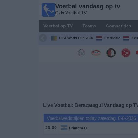
Voetbal vandaag op tv
Voetbal
Gids Voetbal TV
vandaag
op tv
Voetbal op TV
Teams
Competities
Gids Voetbal
TV
FIFA World Cup 2026
Eredivisie
Keu
Voetbal
op
TV
Teams
Competities
Live Voetbal: Berazategui Vandaag op T
TV-
Voetbalwedstrijden today zaterdag, 8-8-2026
kanalen
20:00
Primera C
Nieuws