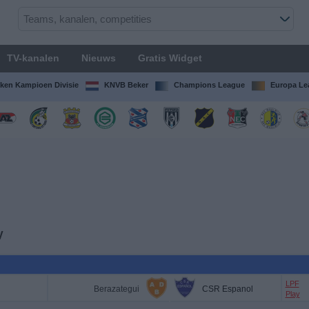
TV-kanalen
Nieuws
Gratis Widget
ken Kampioen Divisie
KNVB Beker
Champions League
Europa Le
V
LPF
Berazategui
CSR Espanol
Play