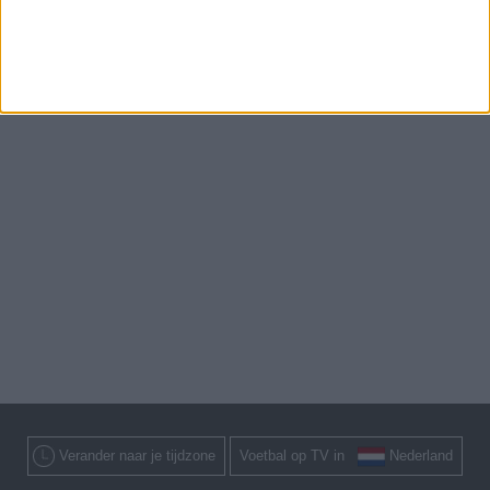
Verander naar je tijdzone
Voetbal op TV in
Nederland