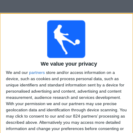
Gratis
Widget
We value your privacy
We and our
partners
store and/or access information on a
device, such as cookies and process personal data, such as
unique identifiers and standard information sent by a device for
WOSTI Voetbal TV Gids, de gratis
personalised advertising and content, advertising and content
app om al het voetbal op televisie te
measurement, audience research and services development.
volgen.
With your permission we and our partners may use precise
geolocation data and identification through device scanning. You
may click to consent to our and our 824 partners’ processing as
por
Wosti
-
22/01/2025 17:47
described above. Alternatively you may access more detailed
information and change your preferences before consenting or
Ben je het beu om niet te weten wanneer en waar jouw