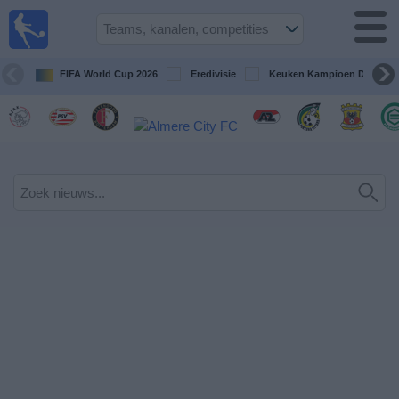
Voetbal
vandaag
op tv
FIFA World Cup 2026
Eredivisie
Keuken Kampioen Divisie
Gids Voetbal
TV
Voetbal
op
TV
Teams
Competities
TV-
kanalen
Nieuws