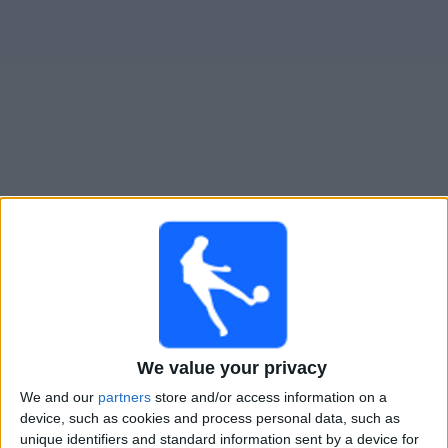
Gratis
Widget
Live Voetbal Vandaag: UEFA Supercup
Woensdag, 12-8-2026
21:00
UEFA Supercup
PSG
Aston Villa
We value your privacy
Ziggo Sport
VTM 2
We and our
partners
store and/or access information on a
device, such as cookies and process personal data, such as
unique identifiers and standard information sent by a device for
STATISTISCHE GEGEVENS VAN UEFA SUPERCUP OP TV IN