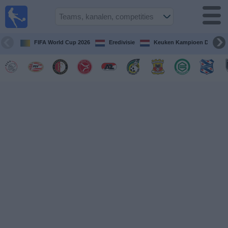
Voetbal
vandaag
op tv
FIFA World Cup 2026
Eredivisie
Keuken Kampioen Divisie
Gids Voetbal
TV
Voetbal
op
TV
Teams
Competities
TV-
kanalen
Nieuws