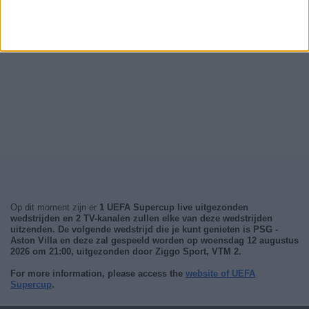
Op dit moment zijn er
1 UEFA Supercup live uitgezonden
wedstrijden en
2 TV-kanalen zullen elke van deze wedstrijden
uitzenden
. De volgende wedstrijd die je kunt genieten is
PSG -
Aston Villa
en deze zal gespeeld worden op
woensdag 12 augustus
2026 om 21:00
, uitgezonden door
Ziggo Sport, VTM 2
.
For more information, please access the
website of UEFA
Supercup
.