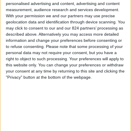
personalised advertising and content, advertising and content
NEDERLAND
measurement, audience research and services development.
With your permission we and our partners may use precise
Op de huidige datum
7-8-2026
en sinds deze website begon met het
geolocation data and identification through device scanning. You
verzamelen van statistische gegevens over wanneer en waar de
may click to consent to our and our 824 partners’ processing as
wedstrijden van
Voetbal
in de competitie
UEFA Supercup
worden
described above. Alternatively you may access more detailed
uitgezonden in
Nederland
, die was op
13-8-2025
, kunnen we de
information and change your preferences before consenting or
volgende gegevens verstrekken:
to refuse consenting.
Please note that some processing of your
1
personal data may not require your consent, but you have a
right to object to such processing. Your preferences will apply to
this website only. You can change your preferences or withdraw
Televisie-Uitzendingen
your consent at any time by returning to this site and clicking the
0 Gratis wedstrijden
"Privacy" button at the bottom of the webpage.
0%
1 Paid gamesBetaalde wedstrijden
100%
MEEST HERHAALDE WEDSTRIJD
PSG - Tottenham Hotspur
1