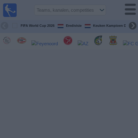
Voetbal
vandaag
op tv
FIFA World Cup 2026
Eredivisie
Keuken Kampioen Divisie
Gids Voetbal
TV
Voetbal
op
TV
Teams
Competities
TV-
kanalen
Nieuws