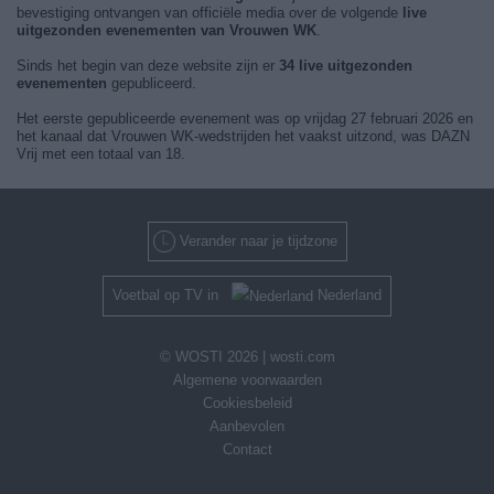
bevestiging ontvangen van officiële media over de volgende
live
uitgezonden evenementen van Vrouwen WK
.
Sinds het begin van deze website zijn er
34 live uitgezonden
evenementen
gepubliceerd.
Het eerste gepubliceerde evenement was op vrijdag 27 februari 2026 en
het kanaal dat Vrouwen WK-wedstrijden het vaakst uitzond, was DAZN
Vrij met een totaal van 18.
Verander naar je tijdzone
Voetbal op TV in
Nederland
© WOSTI 2026 |
wosti.com
Algemene voorwaarden
Cookiesbeleid
Aanbevolen
Contact