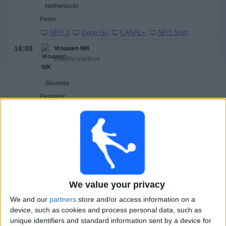
Netherlands
Polen
NPO 3
Ziggo Go
CANAL+
NPO Start
18:00
Vrouwen WK
Kwalificatiefase
Slovenia
Germany
ZDF
19:00
Vrouwen WK
Kwalificatiefase
Luxemburg
België
We value your privacy
RTBF Tipik
Ketnet
VRT Canvas
We and our
partners
store and/or access information on a
device, such as cookies and process personal data, such as
Vrijdag, 5-6-2026
unique identifiers and standard information sent by a device for