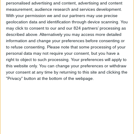
18:00
Vrouwen WK
personalised advertising and content, advertising and content
Kwalificatiefase
measurement, audience research and services development.
With your permission we and our partners may use precise
geolocation data and identification through device scanning. You
Germany
may click to consent to our and our 824 partners’ processing as
Norway
described above. Alternatively you may access more detailed
ARD Das Erste
information and change your preferences before consenting or
to refuse consenting.
Please note that some processing of your
18:00
Vrouwen WK
personal data may not require your consent, but you have a
Kwalificatiefase
right to object to such processing. Your preferences will apply to
this website only. You can change your preferences or withdraw
Republic of Ireland
your consent at any time by returning to this site and clicking the
Netherlands
"Privacy" button at the bottom of the webpage.
NPO 3
19:00
Vrouwen WK
Kwalificatiefase
Liechtenstein
Estonia
DAZN Vrij (Bekijk het live)