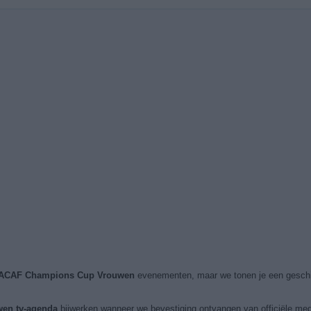
CACAF Champions Cup Vrouwen
evenementen, maar we tonen je een gesch
en tv-agenda
bijwerken wanneer we bevestiging ontvangen van officiële me