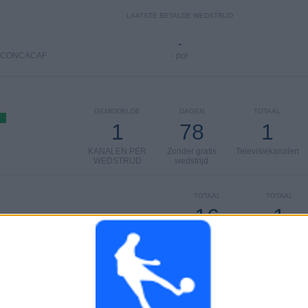
LAATSTE BETALDE WEDSTRIJD
-
r CONCACAF
- por
GEMIDDELDE
DAGEN
TOTAAL
1
78
1
KANALEN PER
Zonder gratis
Televisiekanalen
WEDSTRIJD
wedstrijd
TOTAAL
TOTAAL
16
1
Total equipos
CANALES
100%
Ranking van teams op basis van aantal open wedstrijden
Club America V
10 (24,39%)