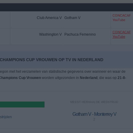
CONCACAF
Club America V
Gotham V
YouTube
CONCACAF
Washington V
Pachuca Femenino
YouTube
 CHAMPIONS CUP VROUWEN OP TV IN NEDERLAND
egon met het verzamelen van statistische gegevens over wanneer en waar de
hampions Cup Vrouwen
worden uitgezonden in
Nederland
, die was op
21-8-
MEEST HERHAALDE WEDSTRIJD
Gotham V - Monterrey V
trijden
2