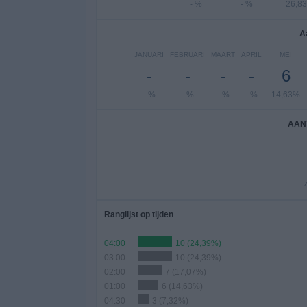
- %
- %
26,8
A
JANUARI
FEBRUARI
MAART
APRIL
MEI
-
-
-
-
6
- %
- %
- %
- %
14,63%
AAN
Ranglijst op tijden
04:00
10 (24,39%)
03:00
10 (24,39%)
02:00
7 (17,07%)
01:00
6 (14,63%)
04:30
3 (7,32%)