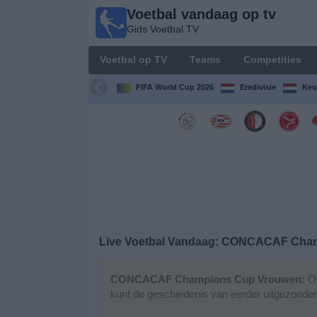
Voetbal vandaag op tv
Voetbal
Gids Voetbal TV
vandaag
op tv
Voetbal op TV
Teams
Competities
Gids Voetbal
TV
FIFA World Cup 2026
Eredivisie
Keu
Voetbal
op
TV
Teams
Competities
Live Voetbal Vandaag: CONCACAF Cha
TV-
kanalen
CONCACAF Champions Cup Vrouwen:
Op
kunt de geschiedenis van eerder uitgezonden
Nieuws