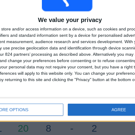
Gotham V
10 (24,39%)
Alajuelense V
7 (17,07%)
Monterrey V
7 (17,07%)
We value your privacy
Portland Thorns V
6 (14,63%)
store and/or access information on a device, such as cookies and pro
Bekijk volledige ranglijst
ifiers and standard information sent by a device for personalised adver
tent measurement, audience research and services development.
With 
ijden
Ranking van teams op basis van aantal uitwedstrijden
 use precise geolocation data and identification through device scanni
ur 824 partners’ processing as described above. Alternatively you ma
Gotham V
6 (14,63%)
 and change your preferences before consenting or to refuse consentin
Monterrey V
4 (9,76%)
our personal data may not require your consent, but you have a right t
Club America V
4 (9,76%)
ferences will apply to this website only. You can change your preferen
Portland Thorns V
4 (9,76%)
y returning to this site and clicking the "Privacy" button at the bottom
Alajuelense V
3 (7,32%)
Bekijk volledige ranglijst
ORE OPTIONS
AGREE
 wedstrijden per dag van de week
DAG
DONDERDAG
VRIJDAG
ZATERDAG
ZONDAG
1
20
8
-
2