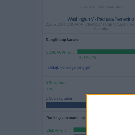
LAATSTE GRATIS WEDSTRIJD
Washington V - Pachuca Femenino
21-5-2026 CONCACAF Champions Cup Vrouwen po
YouTube
Ranglijst op kanalen
CONCACAF YouTube
41 (100%)
Bekijk volledige ranglijst
0 Betaalkanalen
0%
1 Open kanalen
Ranking van teams op basis van aantal wedstrijden
Club America V
10 (24,39%)