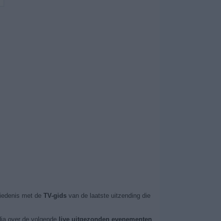
iedenis met de
TV-gids
van de laatste uitzending die
dia over de volgende
live uitgezonden evenementen