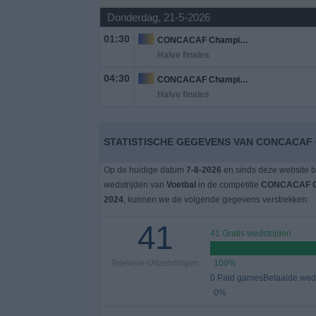
Donderdag, 21-5-2026
Gratis
01:30
CONCACAF Champions Cup Vrouwen
Widget
Halve finales
04:30
CONCACAF Champions Cup Vrouwen
Halve finales
STATISTISCHE GEGEVENS VAN CONCACAF
Op de huidige datum
7-8-2026
en sinds deze website b
wedstrijden van
Voetbal
in de competitie
CONCACAF C
2024
, kunnen we de volgende gegevens verstrekken:
41
41 Gratis wedstrijden
Televisie-Uitzendingen
100%
0 Paid gamesBetaalde weds
0%