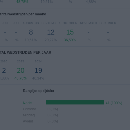
3%
48,78%
19,51%
- %
4,88%
antal wedstrijden per maand
JUNI
JULI
AUGUSTUS
SEPTEMBER
OKTOBER
NOVEMBER
DECEMBER
-
-
8
12
15
-
-
- %
- %
19,51%
29,27%
36,59%
- %
- %
TAL WEDSTRIJDEN PER JAAR
2026
2025
2024
2
20
19
4,88%
48,78%
46,34%
Ranglijst op tijdslot
Nacht
41 (100%)
Ochtend
0 (0%)
Middag
0 (0%)
Avond
0 (0%)