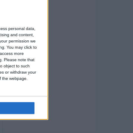
cess personal data,
tising and content,
your permission we
ng. You may click to
y access more
g.
Please note that
o object to such
ces or withdraw your
 of the webpage.