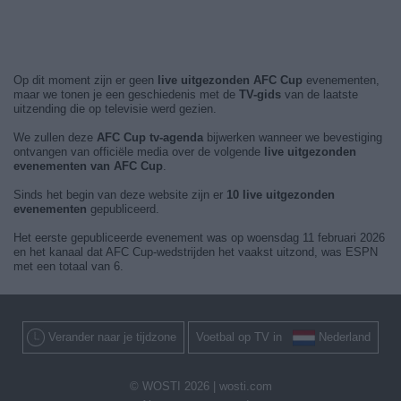
Op dit moment zijn er geen
live uitgezonden AFC Cup
evenementen,
maar we tonen je een geschiedenis met de
TV-gids
van de laatste
uitzending die op televisie werd gezien.
We zullen deze
AFC Cup tv-agenda
bijwerken wanneer we bevestiging
ontvangen van officiële media over de volgende
live uitgezonden
evenementen van AFC Cup
.
Sinds het begin van deze website zijn er
10 live uitgezonden
evenementen
gepubliceerd.
Het eerste gepubliceerde evenement was op woensdag 11 februari 2026
en het kanaal dat AFC Cup-wedstrijden het vaakst uitzond, was ESPN
met een totaal van 6.
Verander naar je tijdzone
Voetbal op TV in
Nederland
© WOSTI 2026 |
wosti.com