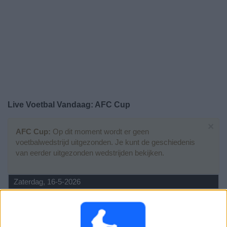
Gratis
Widget
Live Voetbal Vandaag: AFC Cup
×
AFC Cup:
Op dit moment wordt er geen
voetbalwedstrijd uitgezonden. Je kunt de geschiedenis
van eerder uitgezonden wedstrijden bekijken.
Zaterdag, 16-5-2026
19:45
AFC Cup
Finale