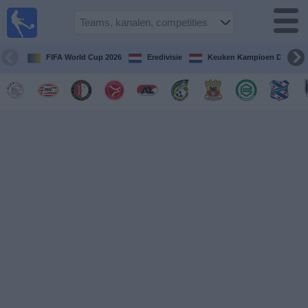
Voetbal
vandaag
op tv
FIFA World Cup 2026
Eredivisie
Keuken Kampioen Divisie
Gids Voetbal
TV
Voetbal
op
TV
Teams
Competities
TV-
kanalen
Nieuws