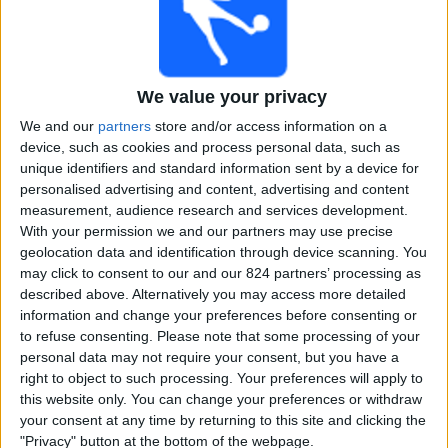
Al Nassr
G-Osaka
The AFC Hub YouTube
ESPN 2
We value your privacy
Zondag, 19-4-2026
We and our
partners
store and/or access information on a
16:00
AFC Cup
device, such as cookies and process personal data, such as
unique identifiers and standard information sent by a device for
Al Wasl
personalised advertising and content, advertising and content
Al Nassr
measurement, audience research and services development.
ESPN 2
With your permission we and our partners may use precise
geolocation data and identification through device scanning. You
21:00
AFC Cup
may click to consent to our and our 824 partners’ processing as
described above. Alternatively you may access more detailed
Al Ahli SC
information and change your preferences before consenting or
Al-Hussein SC
to refuse consenting.
Please note that some processing of your
ESPN 2
personal data may not require your consent, but you have a
right to object to such processing. Your preferences will apply to
this website only. You can change your preferences or withdraw
Woensdag, 15-4-2026
your consent at any time by returning to this site and clicking the
14:15
AFC Cup
"Privacy" button at the bottom of the webpage.